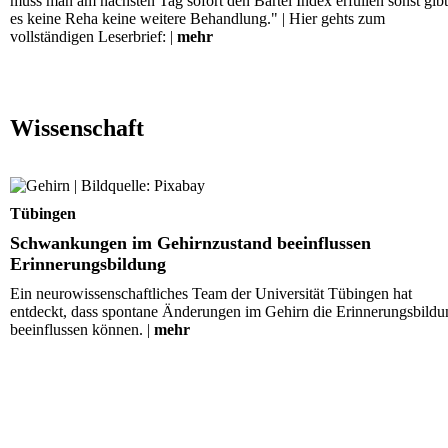
muss man am nächsten Tag sofort den Bartel Index erfüllen sonst gibt
es keine Reha keine weitere Behandlung." | Hier gehts zum
vollständigen Leserbrief: |
mehr
Wissenschaft
Schwankungen im Gehirnzustand beeinflussen
Erinnerungsbildung
Tübingen
Schwankungen im Gehirnzustand beeinflussen
Erinnerungsbildung
Ein neurowissenschaftliches Team der Universität Tübingen hat
entdeckt, dass spontane Änderungen im Gehirn die Erinnerungsbildu
beeinflussen können. |
mehr