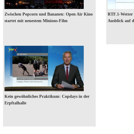
Zwischen Popcorn und Bananen: Open Air Kino
RTF.1-Wetter
startet mit neuestem Minions-Film
Ausblick auf d
RTF.1-Nachrichten: Kein gewöhnliches Praktikum: Copdays in
der Erpftalhalle
Kein gewöhnliches Praktikum: Copdays in der
Erpftalhalle