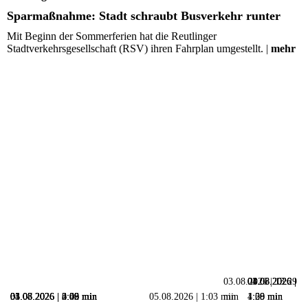
Sparmaßnahme: Stadt schraubt Busverkehr runter
Mit Beginn der Sommerferien hat die Reutlinger
Stadtverkehrsgesellschaft (RSV) ihren Fahrplan umgestellt. |
mehr
03.08.2026 | 13:29
04.08.2026 |
03.08.2026 |
01.08.2026 |
05.08.2026 | 3:08 min
04.08.2026 | 0:56 min
03.08.2026 | 4:09 min
01.08.2026 | 3:09 min
31.07.2026 | 2:42 min
05.08.2026 | 1:03 min
min
4:58 min
1:09 min
1:20 min