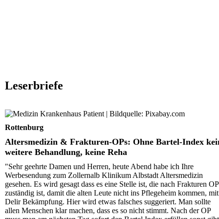
Leserbriefe
Altersmedizin & Frakturen-OPs: Ohne Bartel-Index kei
weitere Behandlung, keine Reha
Rottenburg
Altersmedizin & Frakturen-OPs: Ohne Bartel-Index kei
weitere Behandlung, keine Reha
"Sehr geehrte Damen und Herren, heute Abend habe ich Ihre
Werbesendung zum Zollernalb Klinikum Albstadt Altersmedizin
gesehen. Es wird gesagt dass es eine Stelle ist, die nach Frakturen OP
zuständig ist, damit die alten Leute nicht ins Pflegeheim kommen, mit
Delir Bekämpfung. Hier wird etwas falsches suggeriert. Man sollte
allen Menschen klar machen, dass es so nicht stimmt. Nach der OP