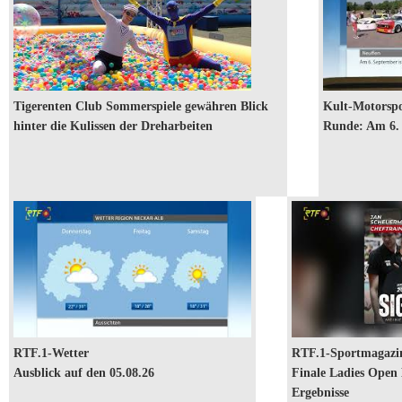
Kult-
Motorsport-
Event geht
in die
nächste
Tigerenten Club Sommerspiele gewähren Blick
Kult-Motorspo
Runde: Am
hinter die Kulissen der Dreharbeiten
Runde: Am 6. 
6. Septembe
ist Bergpreis
RTF.1-Wetter: Ausblick auf den 05.08.26
RTF.1-
Sportmagazin
vom 03.08.2026:
Finale Ladies
Open Hechingen
und erste
Ergebnisse
RTF.1-Wetter
RTF.1-Sportmagazi
Ausblick auf den 05.08.26
Finale Ladies Open 
Ergebnisse