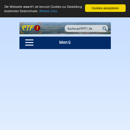
Die Webseite www.rtf1.de benutzt Cookies zur Darstellung
Cookies akzeptieren
bestimmter Seiteninhalte.
Weitere Infos
Menü