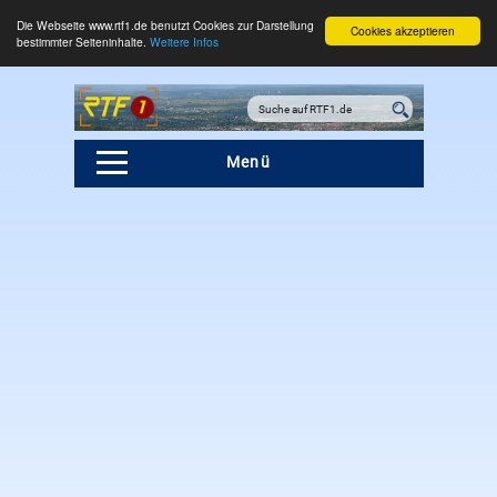
Die Webseite www.rtf1.de benutzt Cookies zur Darstellung
Cookies akzeptieren
bestimmter Seiteninhalte.
Weitere Infos
Menü