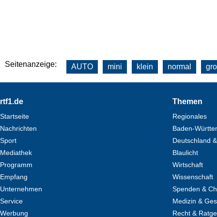
Seitenanzeige:
AUTO
mini
klein
normal
gr
Footer
rtf1.de
Themen
Startseite
Regionales
Nachrichten
Baden-Württe
Sport
Deutschland &
Mediathek
Blaulicht
Programm
Wirtschaft
Empfang
Wissenschaft
Unternehmen
Spenden & Cha
Service
Medizin & Ges
Werbung
Recht & Ratg