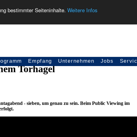
ung bestimmter Seiteninhalte.
Weitere Infos
rogramm
Empfang
Unternehmen
Jobs
Servi
hem Torhagel
tagabend - sieben, um genau zu sein. Beim Public Viewing im
rfolgt.