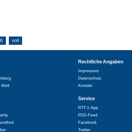
oß
voll
Rechtliche Angaben
Impressum
mberg
Datenschutz
 Welt
Kontakt
Service
RTF.1-App
rity
RSS-Feed
undheit
Facebook
eber
Twitter