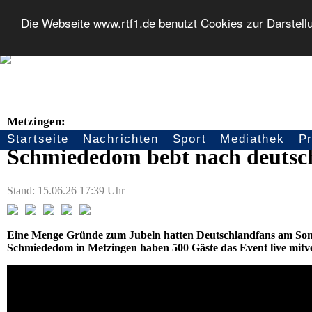
Die Webseite www.rtf1.de benutzt Cookies zur Darstell
Metzingen:
Startseite
Nachrichten
Sport
Mediathek
P
Seitennavigation
Schmiededom bebt nach deutsc
Stand: 15.06.26 17:39 Uhr
Eine Menge Gründe zum Jubeln hatten Deutschlandfans am Sonn
Schmiededom in Metzingen haben 500 Gäste das Event live mitve