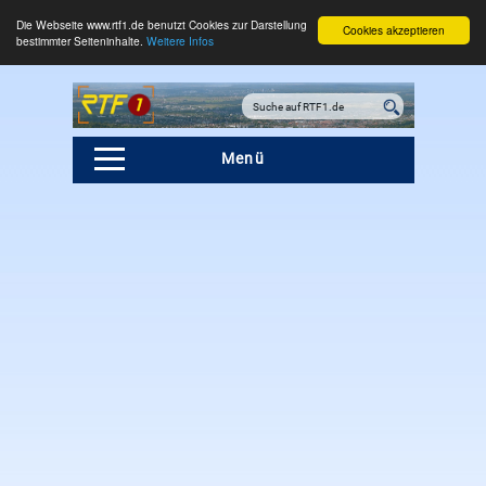
Die Webseite www.rtf1.de benutzt Cookies zur Darstellung
Cookies akzeptieren
bestimmter Seiteninhalte.
Weitere Infos
Menü