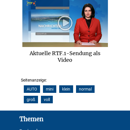
Aktuelle RTF.1-Sendung als
Video
Seitenanzeige:
AUTO
mini
klein
normal
groß
voll
Footer
Themen