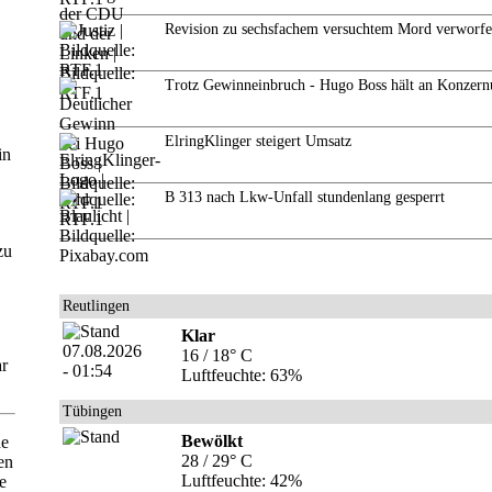
Revision zu sechsfachem versuchtem Mord verworf
Trotz Gewinneinbruch - Hugo Boss hält an Konzern
ElringKlinger steigert Umsatz
in
B 313 nach Lkw-Unfall stundenlang gesperrt
zu
Reutlingen
Klar
16 / 18° C
ar
Luftfeuchte: 63%
Tübingen
Bewölkt
he
28 / 29° C
en
Luftfeuchte: 42%
e