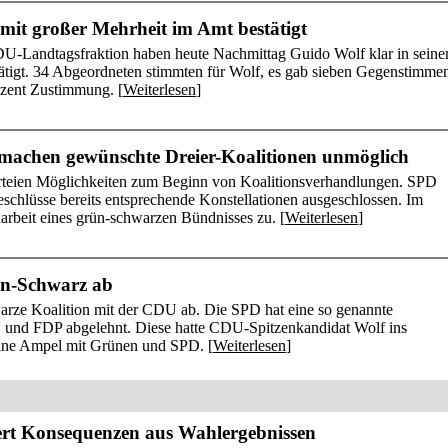
it großer Mehrheit im Amt bestätigt
U-Landtagsfraktion haben heute Nachmittag Guido Wolf klar in sein
ätigt. 34 Abgeordneten stimmten für Wolf, es gab sieben Gegenstimme
ozent Zustimmung. [
Weiterlesen
]
achen gewünschte Dreier-Koalitionen unmöglich
rteien Möglichkeiten zum Beginn von Koalitionsverhandlungen. SPD
eschlüsse bereits entsprechende Konstellationen ausgeschlossen. Im
rbeit eines grün-schwarzen Bündnisses zu. [
Weiterlesen
]
ün-Schwarz ab
arze Koalition mit der CDU ab. Die SPD hat eine so genannte
 und FDP abgelehnt. Diese hatte CDU-Spitzenkandidat Wolf ins
ine Ampel mit Grünen und SPD. [
Weiterlesen
]
dert Konsequenzen aus Wahlergebnissen