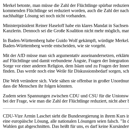
Merkel betonte, man müsse die Zahl der Flüchtlinge spürbar reduzie
kommenden Flüchtlinge sei reduziert worden, auch die Zahl der nac
nachhaltige Lösung sei noch nicht vorhanden.
Ministerpräsident Reiner Haseloff habe ein klares Mandat in Sachse
Kanzlerin. Dennoch sei die Große Koalition nicht mehr möglich, ma
In Baden-Württemberg habe Guido Wolf gekämpft, würdigte Merkel. 
Baden-Württemberg werde entscheiden, wie sie vorgeht.
Mit der AfD müsse man sich argumentativ auseinandersetzen, erklärt
auf Flüchtlinge und damit verbundene Ängste, Fragen der Integration
Sorge vor einer anderen Religion, dem Islam und zu Fragen der Inner
finden. Das werde noch eine Weile für Diskussionsbedarf sorgen, sch
Die Welt verändere sich. Viele sähen sie offenbar in großer Unordnu
dass die Menschen ihr folgen könnten.
Zudem seien Spannungen zwischen CDU und CSU für die Unionswähler
bei der Frage, wie man die Zahl der Flüchtlinge reduziert, nicht aber 
CDU-Vize Armin Laschet sieht die Bundesregierung in ihrem Kurs in 
eine europäische Lösung, alle nationalen Lösungen seien falsch. "In d
Wahlen gut abgeschnitten. Das heißt für uns, es darf keine Kursänder