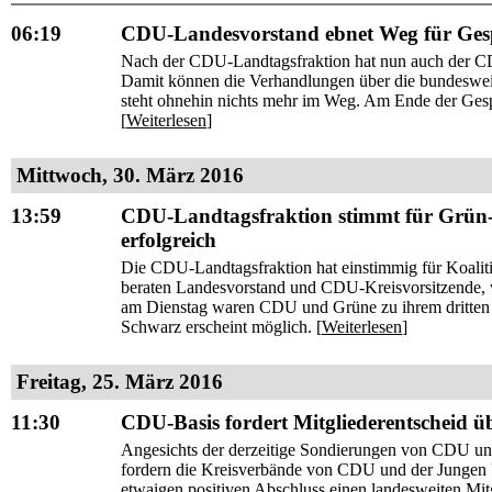
06:19
CDU-Landesvorstand ebnet Weg für Ges
Nach der CDU-Landtagsfraktion hat nun auch der CD
Damit können die Verhandlungen über die bundesweit
steht ohnehin nichts mehr im Weg. Am Ende der Gesp
[
Weiterlesen
]
Mittwoch, 30. März 2016
13:59
CDU-Landtagsfraktion stimmt für Grün-
erfolgreich
Die CDU-Landtagsfraktion hat einstimmig für Koal
beraten Landesvorstand und CDU-Kreisvorsitzende, w
am Dienstag waren CDU und Grüne zu ihrem dritte
Schwarz erscheint möglich. [
Weiterlesen
]
Freitag, 25. März 2016
11:30
CDU-Basis fordert Mitgliederentscheid 
Angesichts der derzeitige Sondierungen von CDU un
fordern die Kreisverbände von CDU und der Jungen U
etwaigen positiven Abschluss einen landesweiten Mit