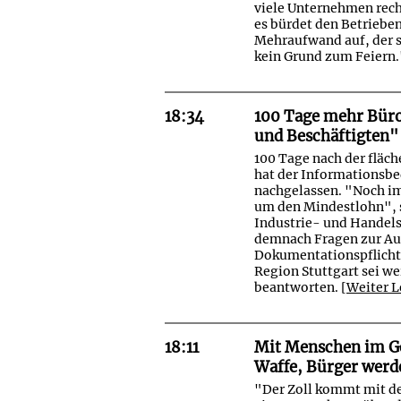
viele Unternehmen rech
es bürdet den Betriebe
Mehraufwand auf, der si
kein Grund zum Feiern
18:34
100 Tage mehr Büro
und Beschäftigten"
100 Tage nach der fläc
hat der Informationsbe
nachgelassen. "Noch im
um den Mindestlohn", s
Industrie- und Handel
demnach Fragen zur Au
Dokumentationspflicht 
Region Stuttgart sei w
beantworten.
[Weiter L
18:11
Mit Menschen im Ge
Waffe, Bürger werd
"Der Zoll kommt mit de