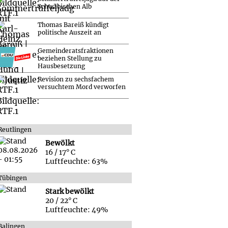
Schwäbischen Alb
Thomas Bareiß kündigt
politische Auszeit an
Gemeinderatsfraktionen
beziehen Stellung zu
Hausbesetzung
Revision zu sechsfachem
versuchtem Mord verworfen
Reutlingen
Bewölkt
16 / 17° C
Luftfeuchte: 63%
Tübingen
Stark bewölkt
20 / 22° C
Luftfeuchte: 49%
Balingen