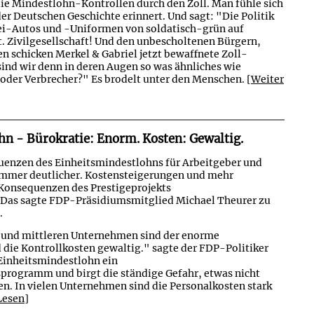
ie Mindestlohn-Kontrollen durch den Zoll. Man fühle sich
er Deutschen Geschichte erinnert. Und sagt: "Die Politik
zei-Autos und -Uniformen von soldatisch-grün auf
. Zivilgesellschaft! Und den unbescholtenen Bürgern,
n schicken Merkel & Gabriel jetzt bewaffnete Zoll-
sind wir denn in deren Augen so was ähnliches wie
oder Verbrecher?" Es brodelt unter den Menschen.
[Weiter
hn - Bürokratie: Enorm. Kosten: Gewaltig.
uenzen des Einheitsmindestlohns für Arbeitgeber und
mmer deutlicher. Kostensteigerungen und mehr
e Konsequenzen des Prestigeprojekts
 Das sagte FDP-Präsidiumsmitglied Michael Theurer zu
.
n und mittleren Unternehmen sind der enorme
die Kontrollkosten gewaltig." sagte der FDP-Politiker
r Einheitsmindestlohn ein
programm und birgt die ständige Gefahr, etwas nicht
en. In vielen Unternehmen sind die Personalkosten stark
Lesen]