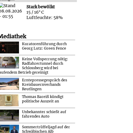
Stark bewölkt
15 / 16° C
Luftfeuchte: 58%
Mediathek
Kuratorenführung durch
Georg Lutz: Green Fence
Keine Vollsperrung nötig:
Radfahrertunnel durch
Schlossberg wird bei
aufendem Betrieb gereinigt
Erntepressegespräch des
Kreisbauernverbands
Reutlingen
Thomas Bareiß kündigt
politische Auszeit an
Unbekannter schießt auf
fahrendes Auto
Sommertrüffeljagd auf der
Schwäbischen Alb