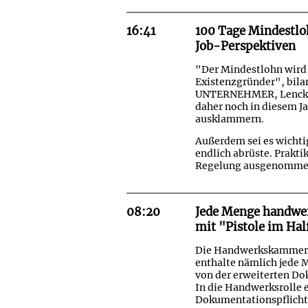
16:41
100 Tage Mindestl
Job-Perspektiven
"Der Mindestlohn wird
Existenzgründer", bila
UNTERNEHMER, Lencke S
daher noch in diesem J
ausklammern.
Außerdem sei es wichti
endlich abrüste. Prakt
Regelung ausgenommen 
08:20
Jede Menge handwerk
mit "Pistole im Ha
Die Handwerkskammer R
enthalte nämlich jede 
von der erweiterten D
In die Handwerksrolle e
Dokumentationspflicht 