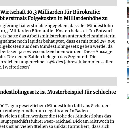
Wirtschaft 10,3 Milliarden für Bürokratie:
bt erstmals Folgekosten in Milliardenhöhe zu
regierung hat erstmals zugegeben, dass der Mindestlohn
 10,3 Milliarden Bürokratie-Kosten belastet. Im Entwurf
etz hatte das Arbeitsministerium unter Arbeitsministerin
ungnahme noch lapidar behauptet, dass es mit rund 255.000
Q
Folgekosten aus dem Mindestlohngesetz geben werde, da
beitszeit ja sowieso aufzeichnen würden. Diese Aussage
hr. Die neuen Zahlen belegen das Gegenteil: Die
 erreichen umgerechnet 13% des Jahreseinkommens aller
D
. [
Weiterlesen
]
destlohngesetz ist Musterbeispiel für schlechte
00 Tagen gesetzlichem Mindestlohn fällt aus Sicht der
ttemberg rundherum negativ aus. In Baden-
in vielen Fällen weniger die Höhe des Mindestlohns das
 Hauptgeschäftsführer Peer-Michael Dick am Mittwoch in
etz ist an vielen Stellen so unklar formuliert, dass sich