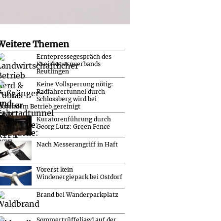
Weitere Themen
Erntepressegespräch des
Kreisbauernverbands
Reutlingen
Keine Vollsperrung nötig:
Radfahrertunnel durch
Schlossberg wird bei
aufendem Betrieb gereinigt
Kuratorenführung durch
Georg Lutz: Green Fence
Nach Messerangriff in Haft
Vorerst kein
Windenergiepark bei Ostdorf
Brand bei Wanderparkplatz
Sommertrüffeljagd auf der