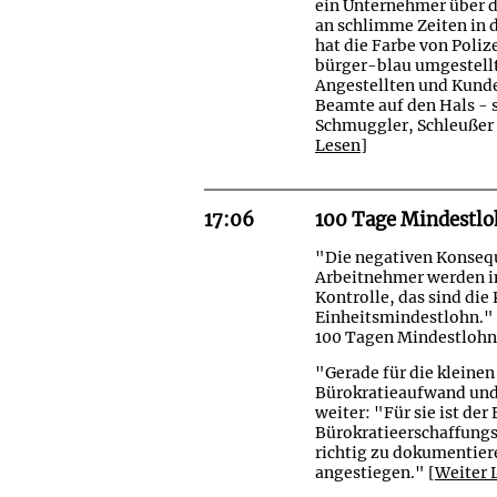
ein Unternehmer über d
an schlimme Zeiten in d
hat die Farbe von Poli
bürger-blau umgestellt
Angestellten und Kunde
Beamte auf den Hals - 
Schmuggler, Schleußer 
Lesen]
17:06
100 Tage Mindestlo
"Die negativen Konseq
Arbeitnehmer werden i
Kontrolle, das sind di
Einheitsmindestlohn."
100 Tagen Mindestlohn
"Gerade für die kleine
Bürokratieaufwand und 
weiter: "Für sie ist de
Bürokratieerschaffungs
richtig zu dokumentier
angestiegen."
[Weiter 