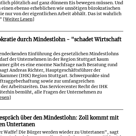
tlich plötzlich auf ganz dünnem Eis bewegen müssen. Und
n einen ebenso erheblichen wie unnötigen bürokratischen
e nur von der eigentlichen Arbeit abhält. Das ist wahrlich
."
[Weiter Lesen]
kratie durch Mindestlohn - "schadet Wirtschaft
hendeckenden Einführung des gesetzlichen Mindestlohns
darf der Unternehmen in der Region Stuttgart kaum
mer gibt es eine enorme Nachfrage nach Beratung rund
agt Andreas Richter, Hauptgeschäftsführer der
skammer (IHK) Region Stuttgart. Schwerpunkte sind
ftraggeberhaftung sowie zur umfangreichen
der Arbeitszeiten. Das Servicecenter Recht der IHK
eiterhin bemüht, alle Fragen der Unternehmen zu
esen]
spräch über den Mindestlohn: Zoll kommt mit
en Untertanen
r Waffe! Die Bürger werden wieder zu Untertanen", sagt