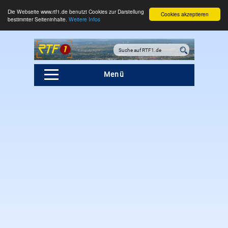
Die Webseite www.rtf1.de benutzt Cookies zur Darstellung
Cookies akzeptieren
bestimmter Seiteninhalte.
Weitere Infos
Menü