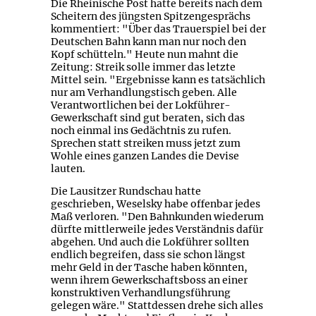
Die Rheinische Post hatte bereits nach dem
Scheitern des jüngsten Spitzengesprächs
kommentiert: "Über das Trauerspiel bei der
Deutschen Bahn kann man nur noch den
Kopf schütteln." Heute nun mahnt die
Zeitung: Streik solle immer das letzte
Mittel sein. "Ergebnisse kann es tatsächlich
nur am Verhandlungstisch geben. Alle
Verantwortlichen bei der Lokführer-
Gewerkschaft sind gut beraten, sich das
noch einmal ins Gedächtnis zu rufen.
Sprechen statt streiken muss jetzt zum
Wohle eines ganzen Landes die Devise
lauten.
Die Lausitzer Rundschau hatte
geschrieben, Weselsky habe offenbar jedes
Maß verloren. "Den Bahnkunden wiederum
dürfte mittlerweile jedes Verständnis dafür
abgehen. Und auch die Lokführer sollten
endlich begreifen, dass sie schon längst
mehr Geld in der Tasche haben könnten,
wenn ihrem Gewerkschaftsboss an einer
konstruktiven Verhandlungsführung
gelegen wäre." Stattdessen drehe sich alles