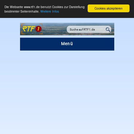
Die Webseite www.rtf1.de benutzt Cookies zur Darstellung
Cookies akzeptieren
bestimmter Seiteninhalte.
Weitere Infos
Menü