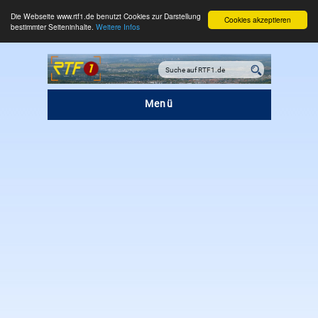
Die Webseite www.rtf1.de benutzt Cookies zur Darstellung
Cookies akzeptieren
bestimmter Seiteninhalte.
Weitere Infos
Menü