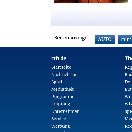
Seitenanzeige:
AUTO
mini
Footer
rtf1.de
Th
Startseite
Reg
Nachrichten
Ba
Sport
Deu
Mediathek
Bla
Programm
Wir
Empfang
Wis
Unternehmen
Spe
Service
Med
Werbung
Rec