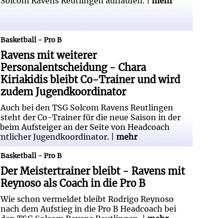
Solcom Ravens Reutlingen auflaufen. |
mehr
nalentscheidung - Chara Kiriakidis
Basketball - Pro B
rd zudem Jugendkoordinator
Ravens mit weiterer
Personalentscheidung - Chara
Kiriakidis bleibt Co-Trainer und wird
zudem Jugendkoordinator
Auch bei den TSG Solcom Ravens Reutlingen
steht der Co-Trainer für die neue Saison in der
bt beim Aufsteiger an der Seite von Headcoach
tlicher Jugendkoordinator. |
mehr
- Ravens mit Reynoso als Coach in die
Basketball - Pro B
Der Meistertrainer bleibt - Ravens mit
Reynoso als Coach in die Pro B
Wie schon vermeldet bleibt Rodrigo Reynoso
nach dem Aufstieg in die Pro B Headcoach bei