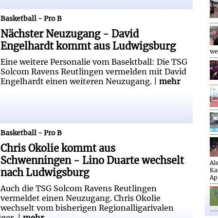
id Engelhardt kommt aus Ludwigsburg
Basketball - Pro B
Nächster Neuzugang - David
Engelhardt kommt aus Ludwigsburg
we
Eine weitere Personalie vom Basektball: Die TSG
Solcom Ravens Reutlingen vermelden mit David
Engelhardt einen weiteren Neuzugang. |
mehr
chwenningen - Lino Duarte wechselt
Basketball - Pro B
Chris Okolie kommt aus
Schwenningen - Lino Duarte wechselt
Al
nach Ludwigsburg
Ka
Ap
Auch die TSG Solcom Ravens Reutlingen
vermeldet einen Neuzugang. Chris Okolie
wechselt vom bisherigen Regionalligarivalen
ger. |
mehr