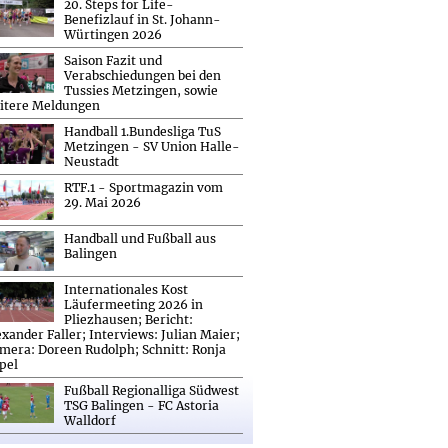
20. Steps for Life-
Benefizlauf in St. Johann-
Würtingen 2026
Saison Fazit und
Verabschiedungen bei den
Tussies Metzingen, sowie
itere Meldungen
Handball 1.Bundesliga TuS
Metzingen - SV Union Halle-
Neustadt
RTF.1 - Sportmagazin vom
29. Mai 2026
Handball und Fußball aus
Balingen
Internationales Kost
Läufermeeting 2026 in
Pliezhausen; Bericht:
exander Faller; Interviews: Julian Maier;
mera: Doreen Rudolph; Schnitt: Ronja
pel
Fußball Regionalliga Südwest
TSG Balingen - FC Astoria
Walldorf