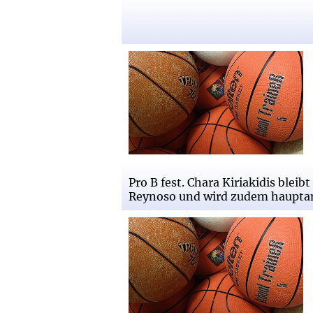
Ravens mit weiterer Perso
bleibt Co-Trainer und wi
Pro B fest. Chara Kiriakidis blei
Reynoso und wird zudem hauptam
Der Meistertrainer bleibt 
Pro B