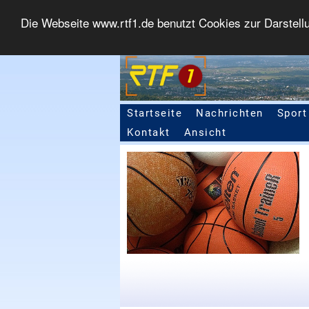
Die Webseite www.rtf1.de benutzt Cookies zur Darstell
Startseite
Nachrichten
Sport
Seitennavigation
Kontakt
Ansicht
"Abi" kommt - John Saigge