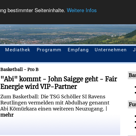
ung bestimmter Seiteninhalte.
Weitere Infos
Mediathek
Programm
Empfang
Unternehmen
J
 geht - Fair Energie wird VIP-Partner
Basketball - Pro B
Ba
"Abi" kommt - John Saigge geht - Fair
Energie wird VIP-Partner
Zum Basketball: Die TSG Schöller SI Ravens
Reutlingen vermelden mit Abdulhay genannt
Fu
Abi Kömürkara einen weiteren Neuzugang. |
mehr