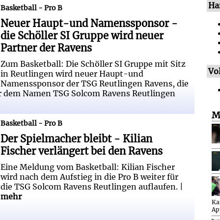
Ha
onsor - die Schöller SI Gruppe wird
Basketball - Pro B
Neuer Haupt-und Namenssponsor -
die Schöller SI Gruppe wird neuer
Partner der Ravens
Zum Basketball: Die Schöller SI Gruppe mit Sitz
Vol
in Reutlingen wird neuer Haupt-und
Namenssponsor der TSG Reutlingen Ravens, die
nter dem Namen TSG Solcom Ravens Reutlingen
M
ilian Fischer verlängert bei den Ravens
Basketball - Pro B
Der Spielmacher bleibt - Kilian
Fischer verlängert bei den Ravens
Eine Meldung vom Basketball: Kilian Fischer
wird nach dem Aufstieg in die Pro B weiter für
die TSG Solcom Ravens Reutlingen auflaufen. |
mehr
Ka
Ap