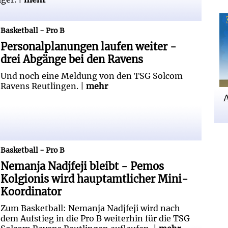
weiter - drei Abgänge bei den Ravens
Basketball - Pro B
Personalplanungen laufen weiter -
drei Abgänge bei den Ravens
Und noch eine Meldung von den TSG Solcom
Ravens Reutlingen. |
mehr
 Pemos Kolgionis wird hauptamtlicher
Basketball - Pro B
Nemanja Nadjfeji bleibt - Pemos
Kolgionis wird hauptamtlicher Mini-
Koordinator
Zum Basketball: Nemanja Nadjfeji wird nach
dem Aufstieg in die Pro B weiterhin für die TSG