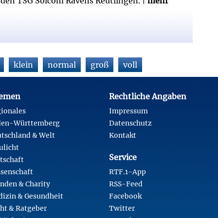
den TSG Solcom Ravens Reutlingen. |
mehr
klein
normal
groß
voll
emen
Rechtliche Angaben
ionales
Impressum
den-Württemberg
Datenschutz
tschland & Welt
Kontakt
ulicht
Service
tschaft
senschaft
RTF.1-App
nden & Charity
RSS-Feed
izin & Gesundheit
Facebook
ht & Ratgeber
Twitter