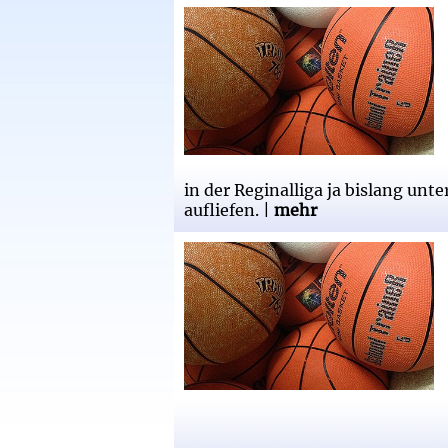
Neuer Haupt-und Namenssp
neuer Partner der Ravens
in der Reginalliga ja bislang u
aufliefen. |
mehr
Der Spielmacher bleibt - K