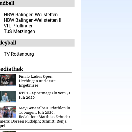
ndball
HBW Balingen-Weilstetten
HBW Balingen-Weilstetten II
VfL Pfullingen
TuS Metzingen
leyball
TV Rottenburg
ediathek
Finale Ladies Open
Hechingen und erste
Ergebnisse
RTF.1 - Sportmagazin vom 31.
Juli 2026
Mey Generalbau Triathlon in
Tübingen, Juli 2026.
Redaktion: Matthias Zehnder;
mera: Doreen Rudolph; Schnitt: Ronja
pel