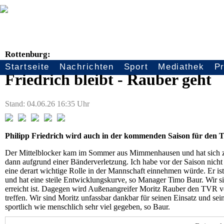
Rottenburg:
Startseite
Nachrichten
Sport
Mediathek
P
Seitennavigation
Friedrich bleibt - Rauber geht
Stand: 04.06.26 16:35 Uhr
Philipp Friedrich wird auch in der kommenden Saison für den TV
Der Mittelblocker kam im Sommer aus Mimmenhausen und hat sich zu 
dann aufgrund einer Bänderverletzung. Ich habe vor der Saison nicht 
eine derart wichtige Rolle in der Mannschaft einnehmen würde. Er ist 
und hat eine steile Entwicklungskurve, so Manager Timo Baur. Wir si
erreicht ist. Dagegen wird Außenangreifer Moritz Rauber den TVR ve
treffen. Wir sind Moritz unfassbar dankbar für seinen Einsatz und se
sportlich wie menschlich sehr viel gegeben, so Baur.