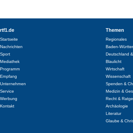
Footer
rtf1.de
Themen
Startseite
Regionales
Nachrichten
Baden-Württe
Sport
Deutschland &
Mediathek
Blaulicht
Programm
Wirtschaft
Empfang
Wissenschaft
Unternehmen
Spenden & Cha
Service
Medizin & Ges
Werbung
Recht & Ratg
Kontakt
Archäologie
Literatur
Glaube & Chri