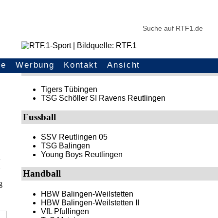
ce
Werbung
Kontakt
Ansicht
Basketball
Tigers Tübingen
TSG Schöller SI Ravens Reutlingen
Fussball
SSV Reutlingen 05
TSG Balingen
Young Boys Reutlingen
l
Handball
g
HBW Balingen-Weilstetten
HBW Balingen-Weilstetten II
VfL Pfullingen