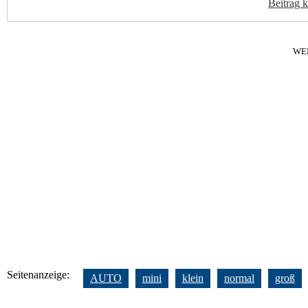
Beitrag 
WE
Seitenanzeige:
AUTO
mini
klein
normal
groß