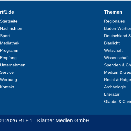
Footer
rtf1.de
Themen
Startseite
Regionales
Nachrichten
Baden-Württe
Sport
Deutschland &
Mediathek
Blaulicht
Programm
Wirtschaft
Empfang
Wissenschaft
Unternehmen
Spenden & Cha
Service
Medizin & Ges
Werbung
Recht & Ratg
Kontakt
Archäologie
Literatur
Glaube & Chri
© 2026 RTF.1 - Klarner Medien GmbH
Copyright + Datenschutz