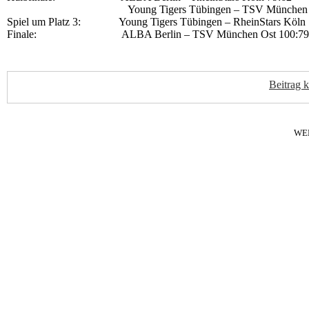
Young Tigers Tübingen – TSV München Ost
Spiel um Platz 3: Young Tigers Tübingen – RheinStars Köln 
Finale: ALBA Berlin – TSV München Ost 100:79
Beitrag 
WE