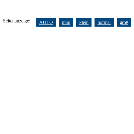
Seitenanzeige:
AUTO
mini
klein
normal
groß