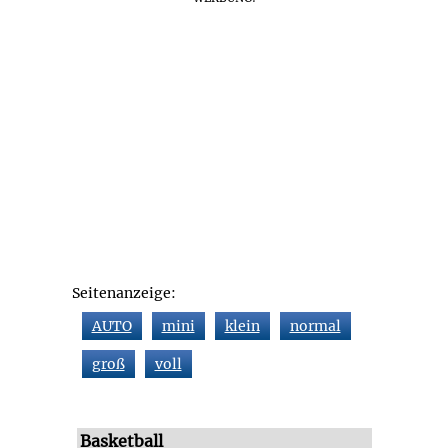
Seitenanzeige:
AUTO
mini
klein
normal
groß
voll
Basketball