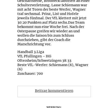
Geschäftsreise, Brodbeck laboriert an einer
Schulterverletzung. Lasse Schiemann war
mit acht Toren der beste Werfer, Wagner
traf sechsmal. Prinz, List und Hofele
jeweils fünfmal. Der VfL klettert mit jetzt
30:20 Punkten auf Platz sechs.Das Team
bekommt nun eine Woche frei. Nach der
Osterpause greifen wir wieder an und
wollen die Saison bis zum Schluss
durchziehen, gibt der Coach die
Marschrichtung vor.
Handball 3.Liga
VfL Pfullingen – HG
Oftersheim/Schwetzingen 38:33
Beste VfL-Werfer: Schiemann (8), Wagner
(6)
Zuschauer: 700
Beitrag kommentieren
WERBUNG: