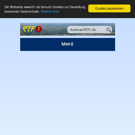
Die Webseite www.rtf1.de benutzt Cookies zur Darstellung
Cookies akzeptieren
bestimmter Seiteninhalte.
Weitere Infos
Menü