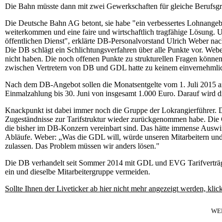
Die Bahn müsste dann mit zwei Gewerkschaften für gleiche Berufsgr
Die Deutsche Bahn AG betont, sie habe "ein verbessertes Lohnangebot
weiterkommen und eine faire und wirtschaftlich tragfähige Lösung. 
öffentlichen Dienst", erklärte DB-Personalvorstand Ulrich Weber nac
Die DB schlägt ein Schlichtungsverfahren über alle Punkte vor. Weber 
nicht haben. Die noch offenen Punkte zu strukturellen Fragen könne
zwischen Vertretern von DB und GDL hatte zu keinem einvernehmlic
Nach dem DB-Angebot sollen die Monatsentgelte vom 1. Juli 2015 an
Einmalzahlung bis 30. Juni von insgesamt 1.000 Euro. Darauf wird 
Knackpunkt ist dabei immer noch die Gruppe der Lokrangierführer. D
Zugeständnisse zur Tarifstruktur wieder zurückgenommen habe. Die G
die bisher im DB-Konzern vereinbart sind. Das hätte immense Auswir
Abläufe. Weber: „Was die GDL will, würde unseren Mitarbeitern un
zulassen. Das Problem müssen wir anders lösen."
Die DB verhandelt seit Sommer 2014 mit GDL und EVG Tarifverträge
ein und dieselbe Mitarbeitergruppe vermeiden.
Sollte Ihnen der Liveticker ab hier nicht mehr angezeigt werden, klic
WE