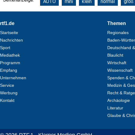
AUTO
mini
klein
normal
groß
Footer
rtf1.de
Themen
Startseite
Regionales
Nachrichten
Baden-Württe
Sport
Deutschland &
Mediathek
Blaulicht
Programm
Wirtschaft
Empfang
Wissenschaft
Unternehmen
Spenden & Cha
Service
Medizin & Ges
Werbung
Recht & Ratg
Kontakt
Archäologie
Literatur
Glaube & Chri
© 2026 RTF.1 - Klarner Medien GmbH