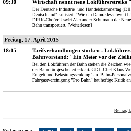
09:30
Wirtschaft nennt neue Lokführerstreiks 
Der Deutsche Industrie- und Handelskammertag (DIHK)
Deutschland" kritisiert. "Wie ein Damoklesschwert h
DIHK-Chefvolkswirt Alexander Schumann der Neuen 
Bahn transportiert. [
Weiterlesen
]
Freitag, 17. April 2015
18:05
Tarifverhandlungen stocken - Lokführer
Bahnvorstand: "Ein Meter vor der Zielli
Bei den Lokführern der Bahn stehen die Zeichen wie
der Bahn für gescheitert erklärt. GDL-Chef Klaus Wes
Entgelt und Belastungssenkung" an. Bahn-Personalvo
Fahrgastvereinigung "Pro Bahn" hat heftige Kritik an
Beitrag 
Seitenanzeige: