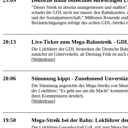
23:09
Deutsche Bahn bezeichnet einwöchigen L
"Dieser Streik ist absolut unangemessen und maßlos"
schadet die GDL nicht nur massiv den Bahnkunden, d
und der Sozialpartnerschaft." Millionen Reisende un
Beeinträchtigungen infolge des achten GDL-Streiks ei
20:13
Live-Ticker zum Mega-Bahnstreik - GDL
Die Lokführer der GDL bestreiken die Deutsche Bahn
zunächst im Güterverkehr, ab Dienstag Früh ist auch 
[
Weiterlesen
]
20:06
Stimmung kippt - Zunehmend Unverstän
Die Stimmung angesichts des Mega-Streiks von Mon
der Lokführer: "Es geht nur um die Macht" kommenti
ihren Kommentaren deutlich.
[
Weiterlesen
]
19:50
Mega-Streik bei der Bahn: Lokführer der
Die Lokführer-Gewerkschaft GdL ruft zum Mega-Streik