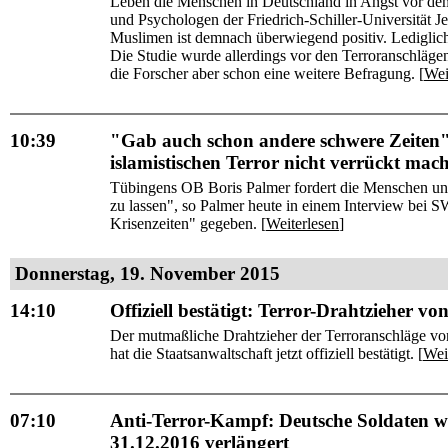
Leben die Menschen in Deutschland in Angst vor dem
und Psychologen der Friedrich-Schiller-Universität J
Muslimen ist demnach überwiegend positiv. Lediglich 
Die Studie wurde allerdings vor den Terroranschlägen
die Forscher aber schon eine weitere Befragung. [
Wei
10:39
"Gab auch schon andere schwere Zeiten":
islamistischen Terror nicht verrückt mach
Tübingens OB Boris Palmer fordert die Menschen und 
zu lassen", so Palmer heute in einem Interview bei
Krisenzeiten" gegeben. [
Weiterlesen
]
Donnerstag, 19. November 2015
14:10
Offiziell bestätigt: Terror-Drahtzieher v
Der mutmaßliche Drahtzieher der Terroranschläge vo
hat die Staatsanwaltschaft jetzt offiziell bestätigt. [
Wei
07:10
Anti-Terror-Kampf: Deutsche Soldaten we
31.12.2016 verlängert