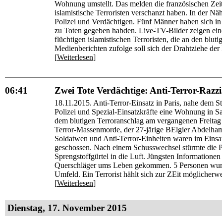
Wohnung umstellt. Das melden die französischen Ze
islamistische Terroristen verschanzt haben. In der N
Polizei und Verdächtigen. Fünf Männer haben sich in 
zu Toten gegeben habden. Live-TV-Bilder zeigen ein
flüchtigen islamistischen Terroristen, die an den blut
Medienberichten zufolge soll sich der Drahtziehe de
[
Weiterlesen
]
06:41
Zwei Tote Verdächtige: Anti-Terror-Razzi
18.11.2015. Anti-Terror-Einsatz in Paris, nahe dem 
Polizei und Spezial-Einsatzkräfte eine Wohnung in Sa
dem blutigen Terroranschlag am vergangenen Freitag f
Terror-Massenmorde, der 27-järige BElgier Abdelham
Soldatwen und Anti-Terror-Einheiten waren im Einsa
geschossen. Nach einem Schusswechsel stürmte die Po
Sprengstoffgürtel in die Luft. Jüngsten Informationen
Querschläger ums Leben gekommen. 5 Personen wurd
Umfeld. Ein Terrorist hählt sich zur ZEit möglicher
[
Weiterlesen
]
Dienstag, 17. November 2015