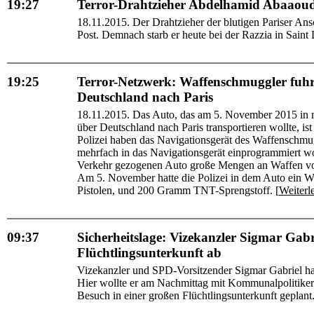
19:27
Terror-Drahtzieher Abdelhamid Abaaoud is
18.11.2015. Der Drahtzieher der blutigen Pariser Ans
Post. Demnach starb er heute bei der Razzia in Saint 
19:25
Terror-Netzwerk: Waffenschmuggler fuh
Deutschland nach Paris
18.11.2015. Das Auto, das am 5. November 2015 in 
über Deutschland nach Paris transportieren wollte, i
Polizei haben das Navigationsgerät des Waffenschmu
mehrfach in das Navigationsgerät einprogrammiert w
Verkehr gezogenen Auto große Mengen an Waffen von
Am 5. November hatte die Polizei in dem Auto ein W
Pistolen, und 200 Gramm TNT-Sprengstoff. [
Weiterl
09:37
Sicherheitslage: Vizekanzler Sigmar Gab
Flüchtlingsunterkunft ab
Vizekanzler und SPD-Vorsitzender Sigmar Gabriel hat
Hier wollte er am Nachmittag mit Kommunalpolitiker
Besuch in einer großen Flüchtlingsunterkunft geplant.