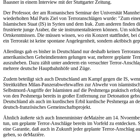
Baasner in einem Interview mit der Stuttgarter Zeitung.
Der Professor, der am Romanischen Seminar der Universität Mannhe
wiederholten Mal Paris Ziel von Terroranschlägen wurde: "Zum eine
Islamischen Staat (IS) in Syrien und dem Irak. Zum anderen finden die
frustrierte junge Araber, die sie instrumentalisieren können. Um so
Ortskenntnissen. Die müssen wissen, wo ein Konzert stattfindet, be
ein Terrorakt ist keine spontane Angelegenheit, sondern akribisch gep
Allerdings gab es bisher in Deutschland nur deshalb keinen Terroran
amerikanischen Geheimdiensten gelungen war, mehrere geplante Terro
auszuheben. Dazu zählt unter anderem ein versuchter Terror-Anschla
mehrere deutsche Hauptbahnhöfe und Züge.
Zudem beteiligt sich auch Deutschland am Kampf gegen die IS, wenn 
Streitkräften Milan-Panzerabwehrwaffen zur Abwehr von islamistische
Selbstmord-Angriffe der Islamisten auf die Peshmerga praktisch erfol
von den Peshmerga bereits in großer Entfernung zur Detonation geb
Deutschland als auch im kurdischen Erbil kurdische Peshmerga an d
deutsch-französisches Gemeinschaftsprojekt.
Ähnlich äußerte sich auch Innenminister deMaizère am 14. Nvoember
tun, um geplante Terror-Anschläge bereits im Vorfeld zu entdecken. 
eine Garantie, daß auch in Zukunft jeder geplante Terror-Anschlag a
geben, so deMazière.