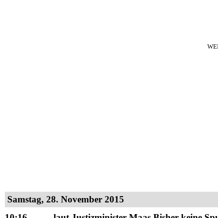
WE
Samstag, 28. November 2015
10:16
laut Justizminister Maas Bisher keine S