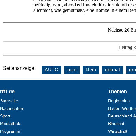
befriedigt wird, aber das Handeln für die zukunft er
auchnicht, wie gemutmaßt, eine Bombe in einem Ret
Nächste 20 Ei
Beitrag 
Seitenanzeige:
AUTO
mini
klein
normal
gr
Footer
rtf1.de
Themen
Startseite
Regionales
Nachrichten
Baden-Württe
Sport
Deutschland &
Mediathek
Blaulicht
Programm
Wirtschaft