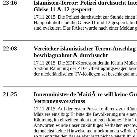
23:16
Islamisten-Terror: Polizei durchsucht In
Gleise 11 & 12 gesperrt
17.11.2015. Die Polizei durchsucht zur Stunde eine
Haupbahnhof sind die Gleise 11 und 12 gesperrt. Im I
sind evakuiert. Das PAket wurde nach einer Meldung 
22:08
Vereitelter islamistischer Terror-Ansch
beschlagnahmt & durchsucht
17.11.2015. Die ZDF-Korrespondentin Katrin Müller-
Stadion-Räumung der ZDF-Übertragungswagen besch
der niederländischen TV-Kollegen sei beschlagnahmt
21:25
Innenminister de MaiziÃ¨re will keine G
Vertrauensvorschuss
17.11.2015. Auf der ersten Pressekonferenz zur Räu
Màiziere einsilbig: Er bitte die Bevölkerung um ein
Räumung im einzelnen nicht darlegen könne: "Ein Tei
Antworten würde unser zukünftiges Verhalten erschw
demnächst keine Hinweise mehr bekommen würden." 
so zu entscheiden das es aber jetzt nicht weiterhilft, 