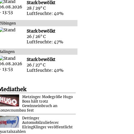
Stark bewölkt
28 / 29° C
Luftfeuchte: 40%
Tübingen
Stark bewölkt
26 / 26° C
Luftfeuchte: 47%
Balingen
Stark bewölkt
26 / 27° C
Luftfeuchte: 40%
Mediathek
Metzinger Modegröße Hugo
Boss hält trotz
Gewinneinbruch an
Konzernumbau fest
Dettinger
Automobilzulieferer
ElringKlinger veröffentlicht
uartalszahlen