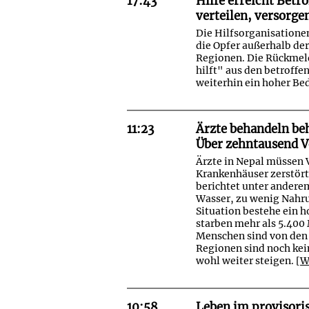
17:43
Hilfe erreicht Betr
verteilen, versorge
Die Hilfsorganisatione
die Opfer außerhalb de
Regionen. Die Rückmel
hilft" aus den betroff
weiterhin ein hoher Bed
11:23
Ärzte behandeln be
Über zehntausend V
Ärzte in Nepal müssen 
Krankenhäuser zerstört
berichtet unter anderem
Wasser, zu wenig Nahru
Situation bestehe ein 
starben mehr als 5.400 
Menschen sind von den 
Regionen sind noch ke
wohl weiter steigen. [
W
10:58
Leben im provisori