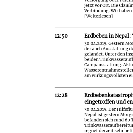
jetzt vor Ort. Die Clauß
Verbindung. Wir haben m
[
Weiterlesen
]
12:50
Erdbeben in Nepal:
30.04.2015. Gestern Mo
der auch Ausstattung d
gelandet. Unter den in
beiden Trinkwasserauf
Campausstattung. Aktu
Wasserentnahmestellen
am wirkungsvollsten ei
12:28
Erdbebenkatastroph
eingetroffen und en
30.04.2015. Der Hilfsfl
Nepal ist gestern Morg
befanden sich rund 60 
Trinkwasseraufbereitun
regnet derzeit sehr hef