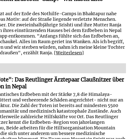
tzt auf der Erde des Nothilfe-Camps in Bhaktapur nahe
s Motiv: auf der Straße liegende verletzte Menschen.
r. Die zweieinhalbjährige Srishti und ihre Mutter Ranja
 ihres einstürzenden Hauses bei dem Erdbeben in Nepal
pp entkommen. "Anfangs fühlte sich das Erdbeben an,
Schaukel. Alles im Raum geriet ins Wanken. Als ich begriff,
en und wir sterben würden, nahm ich meine kleine Tochter
 draußen", erzählt Ranja. [
Weiterlesen
]
Tote": Das Reutlinger Ärztepaar Claußnitzer über
on in Nepal
antisches Erdbeben mit der Stärke 7,8 die Himalaya-
ttert und verheerende Schäden angerichtet- nicht nur an
tur. Die Zahl der Toten ist bereits auf mindesten 5500
humanitär und medizinisch katastrophale Zustände. Auch
tlerweile zahlreiche Hilfskräfte vor Ort. Das Reutlinger
tzer kennt die Erdbeben-Region von jahrelangen
u, Beide arbeiten für die Hilfsorganisation Mountain
, die sich unter anderem um bessere medizinische
schaften kümmert. Ein Team von Mountain Spirit war auch