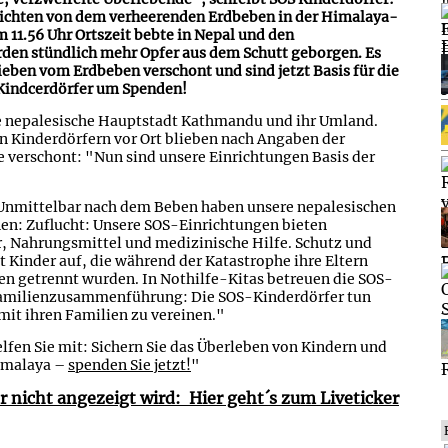
hrichten von dem verheerenden Erdbeben in der Himalaya-
11.56 Uhr Ortszeit bebte in Nepal und den
den stündlich mehr Opfer aus dem Schutt geborgen. Es
eben vom Erdbeben verschont und sind jetzt Basis für die
 Kindcerdörfer um Spenden!
e nepalesische Hauptstadt Kathmandu und ihr Umland.
n Kinderdörfern vor Ort blieben nach Angaben der
e verschont: "Nun sind unsere Einrichtungen Basis der
Unmittelbar nach dem Beben haben unsere nepalesischen
en: Zuflucht: Unsere SOS-Einrichtungen bieten
, Nahrungsmittel und medizinische Hilfe. Schutz und
Kinder auf, die während der Katastrophe ihre Eltern
en getrennt wurden. In Nothilfe-Kitas betreuen die SOS-
.Familienzusammenführung: Die SOS-Kinderdörfer tun
mit ihren Familien zu vereinen."
elfen Sie mit: Sichern Sie das Überleben von Kindern und
Himalaya –
spenden Sie jetzt!
"
r nicht angezeigt wird:
Hier geht´s zum Liveticker