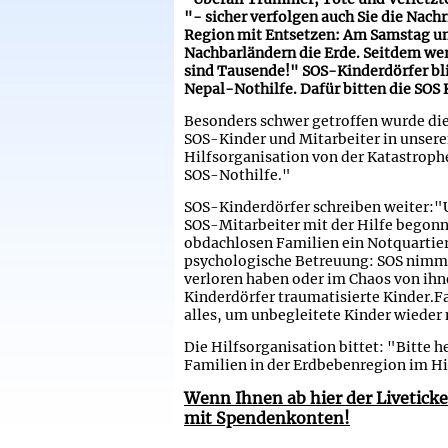
"- sicher verfolgen auch Sie die Nac
Region mit Entsetzen: Am Samstag um 
Nachbarländern die Erde. Seitdem wer
sind Tausende!" SOS-Kinderdörfer bli
Nepal-Nothilfe. Dafür bitten die SOS
Besonders schwer getroffen wurde di
SOS-Kinder und Mitarbeiter in unsere
Hilfsorganisation von der Katastroph
SOS-Nothilfe."
SOS-Kinderdörfer schreiben weiter:"
SOS-Mitarbeiter mit der Hilfe begonn
obdachlosen Familien ein Notquartier
psychologische Betreuung: SOS nimmt 
verloren haben oder im Chaos von ihn
Kinderdörfer traumatisierte Kinder
alles, um unbegleitete Kinder wieder 
Die Hilfsorganisation bittet: "Bitte h
Familien in der Erdbebenregion im 
Wenn Ihnen ab hier der Liveticke
mit Spendenkonten!