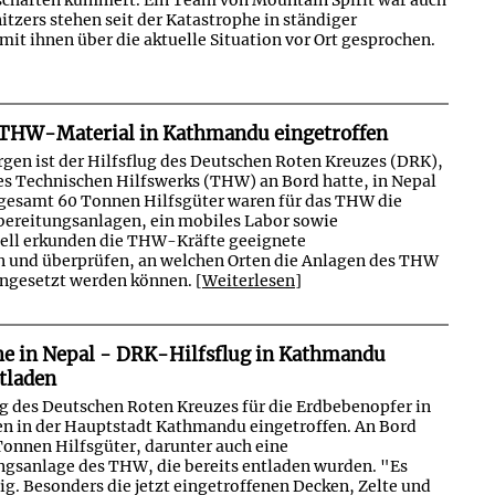
nitzers stehen seit der Katastrophe in ständiger
it ihnen über die aktuelle Situation vor Ort gesprochen.
 THW-Material in Kathmandu eingetroffen
rgen ist der Hilfsflug des Deutschen Roten Kreuzes (DRK),
es Technischen Hilfswerks (THW) an Bord hatte, in Nepal
sgesamt 60 Tonnen Hilfsgüter waren für das THW die
bereitungsanlagen, ein mobiles Labor sowie
ell erkunden die THW-Kräfte geeignete
 und überprüfen, an welchen Orten die Anlagen des THW
ngesetzt werden können. [
Weiterlesen
]
e in Nepal - DRK-Hilfsflug in Kathmandu
tladen
ug des Deutschen Roten Kreuzes für die Erdbebenopfer in
en in der Hauptstadt Kathmandu eingetroffen. An Bord
Tonnen Hilfsgüter, darunter auch eine
gsanlage des THW, die bereits entladen wurden. "Es
tig. Besonders die jetzt eingetroffenen Decken, Zelte und