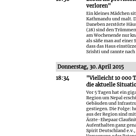
verloren"
Ein kleines Mädchen si
Kathmandu und malt. Da
Daneben zerstörte Häuse
(28) sind den Trümmern
am Wochenende nur kna
als säße man auf einer 
dass das Haus einstürz
Srishti und rannte nach
Donnerstag, 30. April 2015
18:34
"Vielleicht 10 000 
die aktuelle Situati
Vor 5 Tagen hat ein gig
Region um Nepal erschü
Gebäuden und Infrastruk
gestiegen. Die Folge: 
aus der Region sind mit
Ärzte-Ehepaar Claußni
Aufenthalten ganz gena
Spirit Deutschland e.v.
Versorgung oder Paten