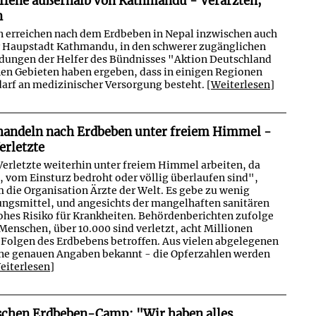
offene außerhalb von Kathmandu - Verarzten,
n
n erreichen nach dem Erdbeben in Nepal inzwischen auch
r Haupstadt Kathmandu, in den schwerer zugänglichen
dungen der Helfer des Bündnisses "Aktion Deutschland
enen Gebieten haben ergeben, dass in einigen Regionen
arf an medizinischer Versorgung besteht. [
Weiterlesen
]
handeln nach Erdbeben unter freiem Himmel -
erletzte
Verletzte weiterhin unter freiem Himmel arbeiten, da
, vom Einsturz bedroht oder völlig überlaufen sind",
 die Organisation Ärzte der Welt. Es gebe zu wenig
ngsmittel, und angesichts der mangelhaften sanitären
hohes Risiko für Krankheiten. Behördenberichten zufolge
Menschen, über 10.000 sind verletzt, acht Millionen
Folgen des Erdbebens betroffen. Aus vielen abgelegenen
ine genauen Angaben bekannt - die Opferzahlen werden
eiterlesen
]
schen Erdbeben-Camp: "Wir haben alles