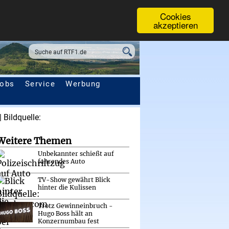
Cookies
akzeptieren
obs
Service
Werbung
Weitere Themen
Unbekannter schießt auf
fahrendes Auto
TV-Show gewährt Blick
hinter die Kulissen
Trotz Gewinneinbruch -
Hugo Boss hält an
Konzernumbau fest