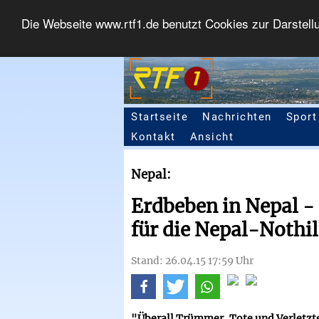
Die Webseite www.rtf1.de benutzt Cookies zur Darstell
Startseite
Nachrichten
Sport
Seitennavigation
Kontakt
Ansicht
Nepal:
Erdbeben in Nepal -
für die Nepal-Nothi
Stand: 26.04.15 17:59 Uhr
"Überall Trümmer, Tote und Verletzte