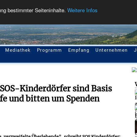
ung bestimmter Seiteninhalte.
Weitere Infos
Mediathek
Programm
Empfang
Unternehmen
J
 SOS-Kinderdörfer sind Basis
lfe und bitten um Spenden
, verzweifelte Überlebende", schreibt SOS Kinderdörfer: