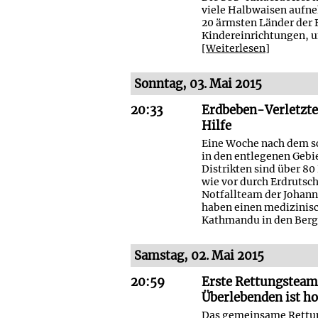
viele Halbwaisen aufne
20 ärmsten Länder der E
Kindereinrichtungen, un
[
Weiterlesen
]
Sonntag, 03. Mai 2015
20:33
Erdbeben-Verletzte
Hilfe
Eine Woche nach dem sc
in den entlegenen Gebi
Distrikten sind über 8
wie vor durch Erdrutsc
Notfallteam der Johanni
haben einen medizinis
Kathmandu in den Berge
Samstag, 02. Mai 2015
20:59
Erste Rettungsteam
Überlebenden ist h
Das gemeinsame Rettun