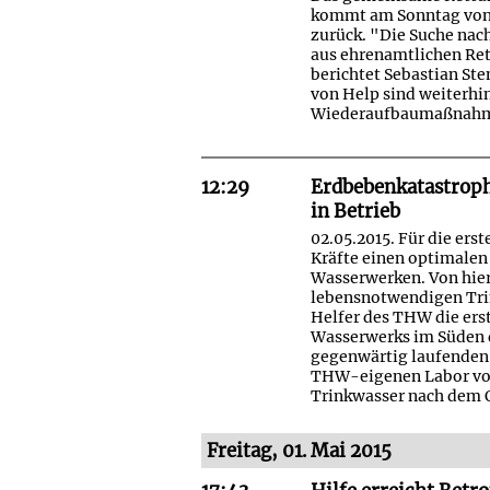
kommt am Sonntag von 
zurück. "Die Suche nac
aus ehrenamtlichen Ret
berichtet Sebastian Ste
von Help sind weiterhin
Wiederaufbaumaßnahm
12:29
Erdbebenkatastroph
in Betrieb
02.05.2015. Für die er
Kräfte einen optimalen
Wasserwerken. Von hier
lebensnotwendigen Trin
Helfer des THW die ers
Wasserwerks im Süden 
gegenwärtig laufenden 
THW-eigenen Labor vor
Trinkwasser nach dem 
Freitag, 01. Mai 2015