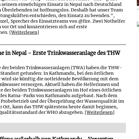
seinem einwöchigen Einsatz in Nepal nach Deutschland
h Überlebenden ist hoffnungslos. Deshalb hat unser Team
tungskräften entschieden, den Einsatz zu beenden.",
nzel, Sprecher des Einsatzteams von @fire. Zwei Nothelfer
 vor Ort und konzentrieren sich auf erste
en. [
Weiterlesen
]
e in Nepal - Erste Trinkwasseranlage des THW
ste der beiden Trinkwasseranlagen (TWA) haben die THW-
 Standort gefunden: In Kathmandu, bei den örtlichen
 wird sie künftig die notleidende Bevölkerung mit dem
kwasser versorgen. Aktuell haben die Helferinnen und
te der beiden Trinkwasseranlagen im Hof eines örtlichen
des Ratna-Parks von Kathmandu aufgebaut. Nach dem
Probebetrieb und der Überprüfung der Wasserqualität im
 Ort, kann das THW spätestens heute damit beginnen,
Qualitätsstandard der WHO abzugeben. [
Weiterlesen
]