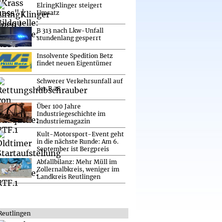
ElringKlinger steigert
Umsatz
B 313 nach Lkw-Unfall
stundenlang gesperrt
Insolvente Spedition Betz
findet neuen Eigentümer
Schwerer Verkehrsunfall auf
der B 28
Über 100 Jahre
Industriegeschichte im
Industriemagazin
Kult-Motorsport-Event geht
in die nächste Runde: Am 6.
September ist Bergpreis
Abfallbilanz: Mehr Müll im
Zollernalbkreis, weniger im
Landkreis Reutlingen
Reutlingen