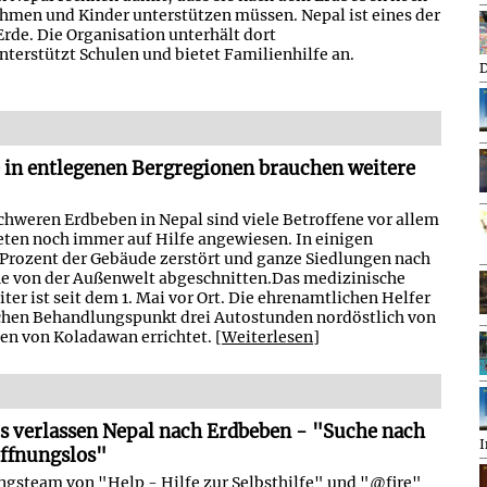
hmen und Kinder unterstützen müssen. Nepal ist eines der
rde. Die Organisation unterhält dort
terstützt Schulen und bietet Familienhilfe an.
D
 in entlegenen Bergregionen brauchen weitere
hweren Erdbeben in Nepal sind viele Betroffene vor allem
eten noch immer auf Hilfe angewiesen. In einigen
0 Prozent der Gebäude zerstört und ganze Siedlungen nach
he von der Außenwelt abgeschnitten.Das medizinische
ter ist seit dem 1. Mai vor Ort. Die ehrenamtlichen Helfer
chen Behandlungspunkt drei Autostunden nordöstlich von
n von Koladawan errichtet. [
Weiterlesen
]
s verlassen Nepal nach Erdbeben - "Suche nach
I
offnungslos"
gsteam von "Help - Hilfe zur Selbsthilfe" und "@fire"