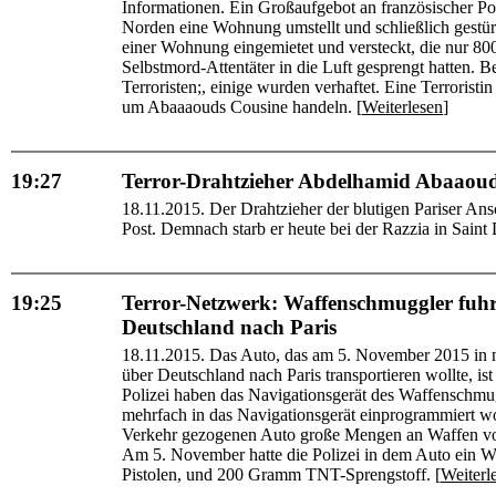
Informationen. Ein Großaufgebot an französischer Pol
Norden eine Wohnung umstellt und schließlich gestürmt 
einer Wohnung eingemietet und versteckt, die nur 800
Selbstmord-Attentäter in die Luft gesprengt hatten. B
Terroristen;, einige wurden verhaftet. Eine Terroristi
um Abaaaouds Cousine handeln. [
Weiterlesen
]
19:27
Terror-Drahtzieher Abdelhamid Abaaoud is
18.11.2015. Der Drahtzieher der blutigen Pariser Ans
Post. Demnach starb er heute bei der Razzia in Saint 
19:25
Terror-Netzwerk: Waffenschmuggler fuh
Deutschland nach Paris
18.11.2015. Das Auto, das am 5. November 2015 in 
über Deutschland nach Paris transportieren wollte, i
Polizei haben das Navigationsgerät des Waffenschmu
mehrfach in das Navigationsgerät einprogrammiert w
Verkehr gezogenen Auto große Mengen an Waffen von
Am 5. November hatte die Polizei in dem Auto ein W
Pistolen, und 200 Gramm TNT-Sprengstoff. [
Weiterl