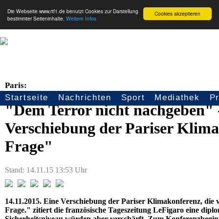
Die Webseite www.rtf1.de benutzt Cookies zur Darstellung
Cookies akzeptieren
bestimmter Seiteninhalte.
Weitere Infos
Paris:
Startseite
Nachrichten
Sport
Mediathek
P
Seitennavigation
"Dem Terror nicht nachgeben" 
Verschiebung der Pariser Klim
Frage"
Stand: 14.11.15 13:53 Uhr
14.11.2015. Eine Verschiebung der Pariser Klimakonferenz, die 
Frage." zitiert die französische Tageszeitung LeFigaro eine dip
Sicherheitsniveau würden aber verschärft. Zum Konferenzbegin