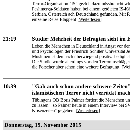
Terror-Organisation "IS" gezielt dazu missbraucht wir
Peshmerga-Soldaten haben bei einem getöteten IS-Käm
Serbien, Österreich ach Deutschland gefunden. Mit 
einzelne Reise-Etappen! [
Weiterlesen
]
21:19
Studie: Mehrheit der Befragten sieht im 
Leben die Menschen in Deutschland in Angst vor dem
und Psychologen der Friedrich-Schiller-Universität J
Muslimen ist demnach überwiegend positiv. Lediglich 
Die Studie wurde allerdings vor den Terroranschlägen
die Forscher aber schon eine weitere Befragung. [
Wei
10:39
"Gab auch schon andere schwere Zeiten":
islamistischen Terror nicht verrückt mach
Tübingens OB Boris Palmer fordert die Menschen und 
zu lassen", so Palmer heute in einem Interview bei
Krisenzeiten" gegeben. [
Weiterlesen
]
Donnerstag, 19. November 2015