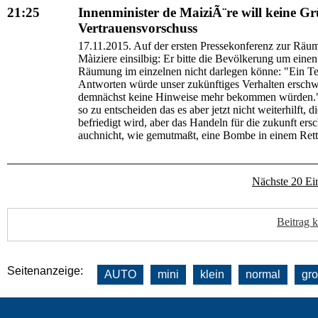
21:25
Innenminister de MaiziÃ¨re will keine G
Vertrauensvorschuss
17.11.2015. Auf der ersten Pressekonferenz zur Räu
Màiziere einsilbig: Er bitte die Bevölkerung um ein
Räumung im einzelnen nicht darlegen könne: "Ein Tei
Antworten würde unser zukünftiges Verhalten erschw
demnächst keine Hinweise mehr bekommen würden." 
so zu entscheiden das es aber jetzt nicht weiterhilft, 
befriedigt wird, aber das Handeln für die zukunft er
auchnicht, wie gemutmaßt, eine Bombe in einem Ret
Nächste 20 Ei
Beitrag 
Seitenanzeige:
AUTO
mini
klein
normal
gr