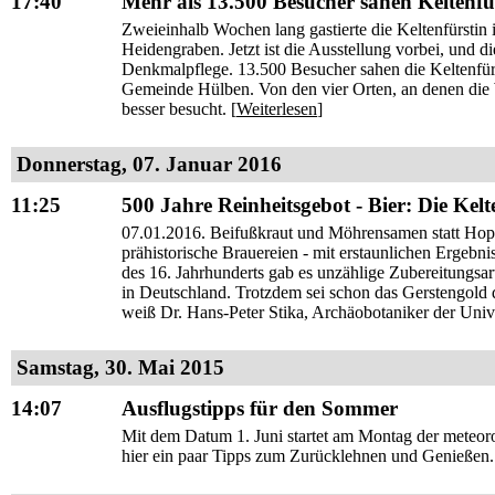
17:40
Mehr als 13.500 Besucher sahen Keltenfü
Zweieinhalb Wochen lang gastierte die Keltenfürstin
Heidengraben. Jetzt ist die Ausstellung vorbei, und
Denkmalpflege. 13.500 Besucher sahen die Keltenfür
Gemeinde Hülben. Von den vier Orten, an denen die W
besser besucht. [
Weiterlesen
]
Donnerstag, 07. Januar 2016
11:25
500 Jahre Reinheitsgebot - Bier: Die Kel
07.01.2016. Beifußkraut und Möhrensamen statt Hopf
prähistorische Brauereien - mit erstaunlichen Ergebni
des 16. Jahrhunderts gab es unzählige Zubereitungsar
in Deutschland. Trotzdem sei schon das Gerstengold 
weiß Dr. Hans-Peter Stika, Archäobotaniker der Univ
Samstag, 30. Mai 2015
14:07
Ausflugstipps für den Sommer
Mit dem Datum 1. Juni startet am Montag der meteoro
hier ein paar Tipps zum Zurücklehnen und Genießen.