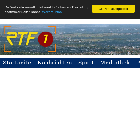
Die Webseite www.rtf1.de benutzt Cookies zur Darstellung
Cookies akzeptieren
bestimmter Seiteninhalte.
Weitere Infos
Startseite
Nachrichten
Sport
Mediathek
Seitennavigation