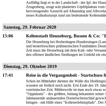
Auffällig liegt er in der Landschaft - der Ipf, der 
Zeugenberg, zeugt sein planiertes Gipfelplateau vom k
hervorragender Aussicht auf Albanstieg und Albvorlan
neues Kulturkonzept rund um bedeutende Keltenstät
Samstag, 29. Februar 2020
15:06
Keltenstadt Heuneburg, Bussen & Co: "Ei
Die Heuneburg bei Herbertingen-Hundersingen (Land
und besterforschten prähistorischen Fundstätten Deut
Zeit muss die Heuneburg mit dem Kult- oder Versam
den offenen ländlichen Siedlungen im Umfeld ein ein
Dienstag, 29. Oktober 2019
17:41
Reise in die Vergangenheit - Startschuss f
Schon im Mittelalter dienten die Wälle des Heidengra
wussten sie freilich noch nicht. Erst Ende des 19. Ja
vorrömischer Zeit. Mittlerweile ist man noch etwas w
"Oppidums" - des größten, bislang bekannten seiner A
Jahrtausende andauernden Dornröschenschlaf geweck
bringen - mit Hilfe eines "Keltenerlebnispfads". Der Sta