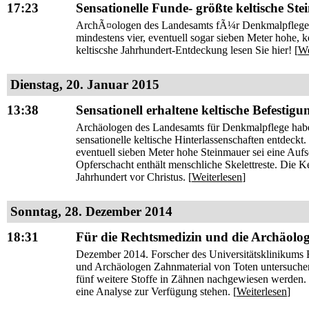
17:23
Sensationelle Funde- größte keltische St
ArchÃ¤ologen des Landesamts fÃ¼r Denkmalpflege h
mindestens vier, eventuell sogar sieben Meter hohe, k
keltiscshe Jahrhundert-Entdeckung lesen Sie hier! [
We
Dienstag, 20. Januar 2015
13:38
Sensationell erhaltene keltische Befesti
Archäologen des Landesamts für Denkmalpflege hab
sensationelle keltische Hinterlassenschaften entdeckt
eventuell sieben Meter hohe Steinmauer sei eine Aufs
Opferschacht enthält menschliche Skelettreste. Die K
Jahrhundert vor Christus. [
Weiterlesen
]
Sonntag, 28. Dezember 2014
18:31
Für die Rechtsmedizin und die Archäolog
Dezember 2014. Forscher des Universitätsklinikums 
und Archäologen Zahnmaterial von Toten untersuche
fünf weitere Stoffe in Zähnen nachgewiesen werden. Z
eine Analyse zur Verfügung stehen. [
Weiterlesen
]