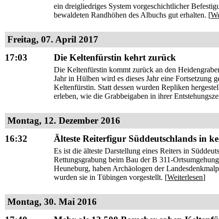
ein dreigliedriges System vorgeschichtlicher Befest
bewaldeten Randhöhen des Albuchs gut erhalten. [
We
Freitag, 07. April 2017
17:03
Die Keltenfürstin kehrt zurück
Die Keltenfürstin kommt zurück an den Heidengrabe
Jahr in Hülben wird es dieses Jahr eine Fortsetzung 
Keltenfürstin. Statt dessen wurden Repliken hergeste
erleben, wie die Grabbeigaben in ihrer Entstehungszei
Montag, 12. Dezember 2016
16:32
Älteste Reiterfigur Süddeutschlands in k
Es ist die älteste Darstellung eines Reiters in Südde
Rettungsgrabung beim Bau der B 311-Ortsumgehung 
Heuneburg, haben Archäologen der Landesdenkmalpfl
wurden sie in Tübingen vorgestellt. [
Weiterlesen
]
Montag, 30. Mai 2016