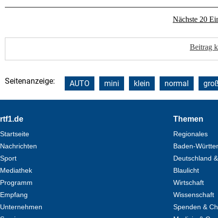
Nächste 20 Ei
Beitrag 
Seitenanzeige:
AUTO
mini
klein
normal
gro
Footer
rtf1.de
Themen
Startseite
Regionales
Nachrichten
Baden-Württe
Sport
Deutschland &
Mediathek
Blaulicht
Programm
Wirtschaft
Empfang
Wissenschaft
Unternehmen
Spenden & Cha