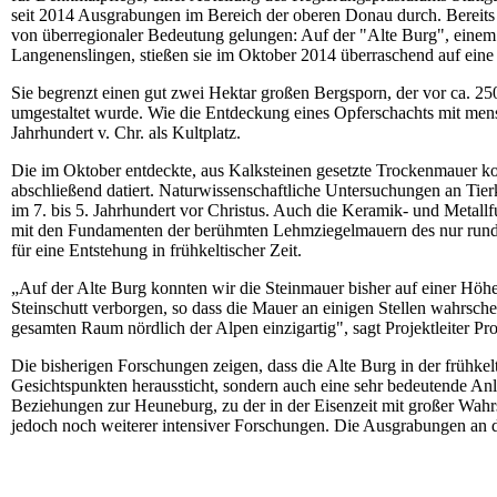
seit 2014 Ausgrabungen im Bereich der oberen Donau durch. Bereits 
von überregionaler Bedeutung gelungen: Auf der "Alte Burg", einem
Langenenslingen, stießen sie im Oktober 2014 überraschend auf ein
Sie begrenzt einen gut zwei Hektar großen Bergsporn, der vor ca. 2
umgestaltet wurde. Wie die Entdeckung eines Opferschachts mit mensch
Jahrhundert v. Chr. als Kultplatz.
Die im Oktober entdeckte, aus Kalksteinen gesetzte Trockenmauer kon
abschließend datiert. Naturwissenschaftliche Untersuchungen an Tie
im 7. bis 5. Jahrhundert vor Christus. Auch die Keramik- und Metall
mit den Fundamenten der berühmten Lehmziegelmauern des nur rund 
für eine Entstehung in frühkeltischer Zeit.
„Auf der Alte Burg konnten wir die Steinmauer bisher auf einer Höhe
Steinschutt verborgen, so dass die Mauer an einigen Stellen wahrschei
gesamten Raum nördlich der Alpen einzigartig", sagt Projektleiter Pro
Die bisherigen Forschungen zeigen, dass die Alte Burg in der frühkelt
Gesichtspunkten heraussticht, sondern auch eine sehr bedeutende Anla
Beziehungen zur Heuneburg, zu der in der Eisenzeit mit großer Wahrs
jedoch noch weiterer intensiver Forschungen. Die Ausgrabungen an d