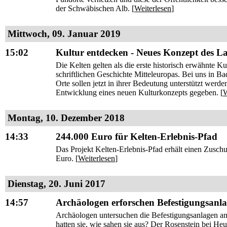
der Schwäbischen Alb. [
Weiterlesen
]
Mittwoch, 09. Januar 2019
15:02
Kultur entdecken - Neues Konzept des Lan
Die Kelten gelten als die erste historisch erwähnte 
schriftlichen Geschichte Mitteleuropas. Bei uns in B
Orte sollen jetzt in ihrer Bedeutung unterstützt werde
Entwicklung eines neuen Kulturkonzepts gegeben. [
W
Montag, 10. Dezember 2018
14:33
244.000 Euro für Kelten-Erlebnis-Pfad
Das Projekt Kelten-Erlebnis-Pfad erhält einen Zu
Euro. [
Weiterlesen
]
Dienstag, 20. Juni 2017
14:57
Archäologen erforschen Befestigungsanl
Archäologen untersuchen die Befestigungsanlagen an
hatten sie, wie sahen sie aus? Der Rosenstein bei H