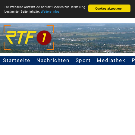
Die Webseite www.rtf1.de benutzt Cookies zur Darstellung
Cookies akzeptieren
bestimmter Seiteninhalte.
Weitere Infos
Startseite
Nachrichten
Sport
Mediathek
Seitennavigation