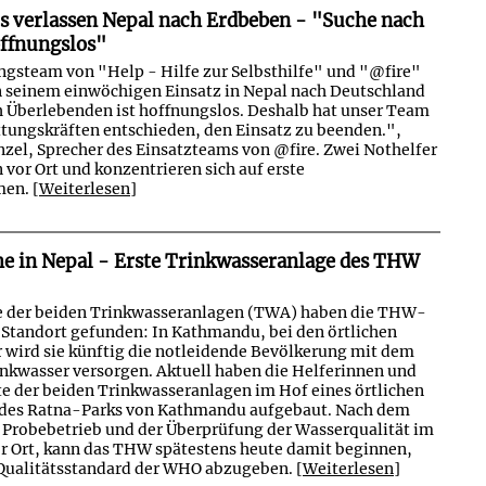
s verlassen Nepal nach Erdbeben - "Suche nach
offnungslos"
gsteam von "Help - Hilfe zur Selbsthilfe" und "@fire"
seinem einwöchigen Einsatz in Nepal nach Deutschland
h Überlebenden ist hoffnungslos. Deshalb hat unser Team
tungskräften entschieden, den Einsatz zu beenden.",
nzel, Sprecher des Einsatzteams von @fire. Zwei Nothelfer
 vor Ort und konzentrieren sich auf erste
en. [
Weiterlesen
]
e in Nepal - Erste Trinkwasseranlage des THW
ste der beiden Trinkwasseranlagen (TWA) haben die THW-
 Standort gefunden: In Kathmandu, bei den örtlichen
 wird sie künftig die notleidende Bevölkerung mit dem
kwasser versorgen. Aktuell haben die Helferinnen und
te der beiden Trinkwasseranlagen im Hof eines örtlichen
des Ratna-Parks von Kathmandu aufgebaut. Nach dem
Probebetrieb und der Überprüfung der Wasserqualität im
 Ort, kann das THW spätestens heute damit beginnen,
Qualitätsstandard der WHO abzugeben. [
Weiterlesen
]