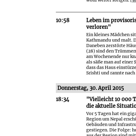
10:58
Leben im provisori
verloren"
Ein kleines Mädchen si
Kathmandu und malt. Da
Daneben zerstörte Häuse
(28) sind den Trümmern
am Wochenende nur kna
als säße man auf einer 
dass das Haus einstürz
Srishti und rannte nach
Donnerstag, 30. April 2015
18:34
"Vielleicht 10 000 
die aktuelle Situati
Vor 5 Tagen hat ein gig
Region um Nepal erschü
Gebäuden und Infrastruk
gestiegen. Die Folge: 
aus der Region sind mit