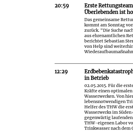
20:59
Erste Rettungsteam
Überlebenden ist h
Das gemeinsame Rettun
kommt am Sonntag von 
zurück. "Die Suche nac
aus ehrenamtlichen Ret
berichtet Sebastian Ste
von Help sind weiterhin
Wiederaufbaumaßnahm
12:29
Erdbebenkatastroph
in Betrieb
02.05.2015. Für die er
Kräfte einen optimalen
Wasserwerken. Von hier
lebensnotwendigen Trin
Helfer des THW die ers
Wasserwerks im Süden 
gegenwärtig laufenden 
THW-eigenen Labor vor
Trinkwasser nach dem 