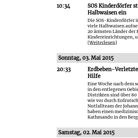
10:34
SOS Kinderdörfer st
Halbwaisen ein
Die SOS-Kinderdörfer i
viele Halbwaisen aufne
20 ärmsten Länder der E
Kindereinrichtungen, un
[
Weiterlesen
]
Sonntag, 03. Mai 2015
20:33
Erdbeben-Verletzte
Hilfe
Eine Woche nach dem sc
in den entlegenen Gebi
Distrikten sind über 8
wie vor durch Erdrutsc
Notfallteam der Johanni
haben einen medizinis
Kathmandu in den Berge
Samstag, 02. Mai 2015