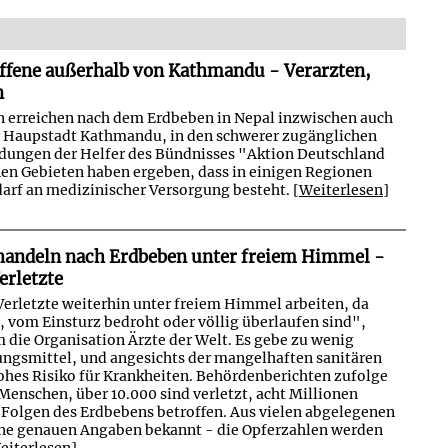
offene außerhalb von Kathmandu - Verarzten,
n
n erreichen nach dem Erdbeben in Nepal inzwischen auch
r Haupstadt Kathmandu, in den schwerer zugänglichen
dungen der Helfer des Bündnisses "Aktion Deutschland
enen Gebieten haben ergeben, dass in einigen Regionen
arf an medizinischer Versorgung besteht. [
Weiterlesen
]
handeln nach Erdbeben unter freiem Himmel -
erletzte
Verletzte weiterhin unter freiem Himmel arbeiten, da
, vom Einsturz bedroht oder völlig überlaufen sind",
 die Organisation Ärzte der Welt. Es gebe zu wenig
ngsmittel, und angesichts der mangelhaften sanitären
hohes Risiko für Krankheiten. Behördenberichten zufolge
Menschen, über 10.000 sind verletzt, acht Millionen
Folgen des Erdbebens betroffen. Aus vielen abgelegenen
ine genauen Angaben bekannt - die Opferzahlen werden
eiterlesen
]