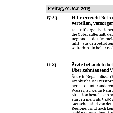
Freitag, 01. Mai 2015
17:43
Hilfe erreicht Betr
verteilen, versorge
Die Hilfsorganisatione
die Opfer außerhalb de
Regionen. Die Rückmel
hilft" aus den betroff
weiterhin ein hoher Bed
11:23
Ärzte behandeln be
Über zehntausend V
Ärzte in Nepal müssen 
Krankenhäuser zerstört
berichtet unter anderem
Wasser, zu wenig Nahru
Situation bestehe ein 
starben mehr als 5.400 
Menschen sind von den 
Regionen sind noch ke
wohl weiter steigen. [
W