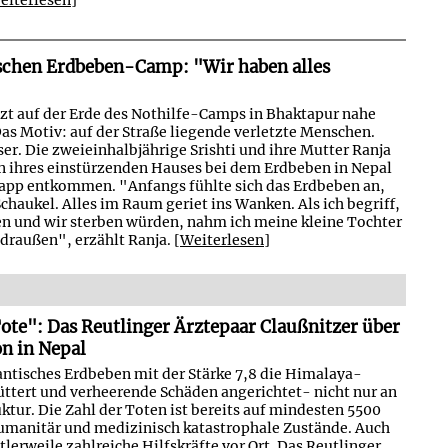
schen Erdbeben-Camp: "Wir haben alles
tzt auf der Erde des Nothilfe-Camps in Bhaktapur nahe
s Motiv: auf der Straße liegende verletzte Menschen.
r. Die zweieinhalbjährige Srishti und ihre Mutter Ranja
 ihres einstürzenden Hauses bei dem Erdbeben in Nepal
pp entkommen. "Anfangs fühlte sich das Erdbeben an,
Schaukel. Alles im Raum geriet ins Wanken. Als ich begriff,
en und wir sterben würden, nahm ich meine kleine Tochter
 draußen", erzählt Ranja. [
Weiterlesen
]
Tote": Das Reutlinger Ärztepaar Claußnitzer über
on in Nepal
antisches Erdbeben mit der Stärke 7,8 die Himalaya-
ttert und verheerende Schäden angerichtet- nicht nur an
tur. Die Zahl der Toten ist bereits auf mindesten 5500
humanitär und medizinisch katastrophale Zustände. Auch
tlerweile zahlreiche Hilfskräfte vor Ort. Das Reutlinger