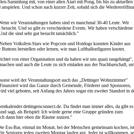
n-Sammlung mit, von einer alten Atari mit Pong, bis hin zu aktuellen
d anspielen. Und schon nach kurzer Zeit, sobald sich die Wiedereröffn
enn wir Veranstaltungen haben sind es manchmal 30-40 Leute. Wir
 besucht. Und so gibt es verschiedene Events. Wir haben verschiedene
d die sind sehr gut besucht tatsächlich."
. Neben Volksfest-Stars wie Popcorn und Hotdogs konnten Kinder aus
Buttons herstellen oder lernen, wie man Luftballonfiguren knotet.
richtet von einer Organisation und da haben wir uns quasi rangehängt",
 machen und auch die Leute zu sich einladen aus der Nachbarschaft, u
sonst wird der Veranstaltungsort auch das „Dettinger Wohnzimmer"
. Finanziert wird das Ganze durch Gemeinde, Förderer und Sponsoren,
rd viel geboten, seit Anfang des Jahres sogar ein zweiter Standort in d
entkalender dettingenconnect.de. Da findet man immer alles, da gibt es
nd sagt, als Beispiel: Ich würde gerne eine Gruppe gründen zum
ich dann hier oben die Räume nutzen."
ie Ess-Bar, einmal im Monat, bei der Menschen gemeinsam kochen, is
für Senioren jeden zweiten Montag laufen gut. Jeder ist willkommen, s