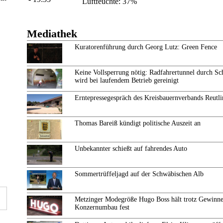
Luftfeuchte: 37%
Mediathek
Kuratorenführung durch Georg Lutz: Green Fence
Keine Vollsperrung nötig: Radfahrertunnel durch Sc
wird bei laufendem Betrieb gereinigt
Erntepressegespräch des Kreisbauernverbands Reutl
Thomas Bareiß kündigt politische Auszeit an
Unbekannter schießt auf fahrendes Auto
Sommertrüffeljagd auf der Schwäbischen Alb
Metzinger Modegröße Hugo Boss hält trotz Gewinne
Konzernumbau fest