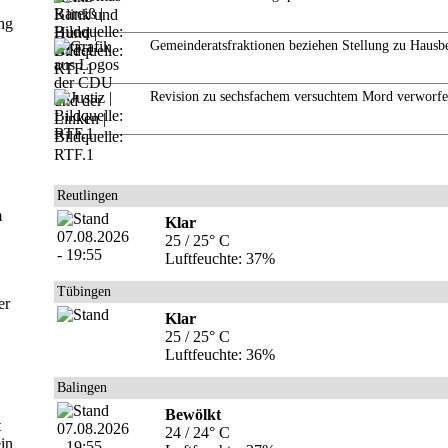
ung
Gemeinderatsfraktionen beziehen Stellung zu Hausb
Revision zu sechsfachem versuchtem Mord verworf
Reutlingen
m
Klar
25 / 25° C
Luftfeuchte: 37%
Tübingen
er
Klar
25 / 25° C
Luftfeuchte: 36%
Balingen
Bewölkt
t
24 / 24° C
ein