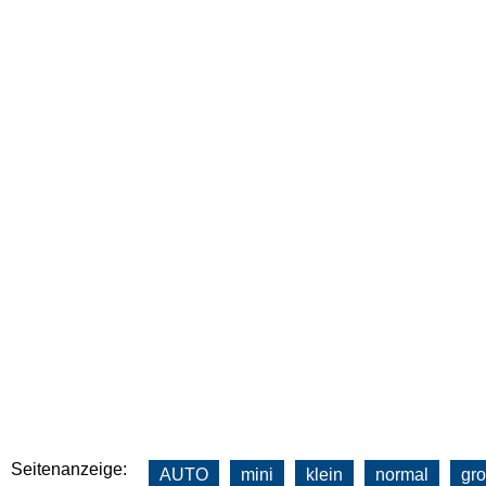
Seitenanzeige:
AUTO
mini
klein
normal
gr