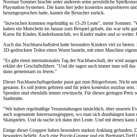
Norman Sommer brachte unter anderem seine persönliche Spielkonsole
Playstation-Systemen. Die kann hier jeder kostenlos ausprobieren un
herumgesprochen hatte, kamen die Besucher zurück.
"Inzwischen kommen regelmäßig so 15-20 Leute", meint Sommer. "W
haben ein Mutscheln im Januar zum Beispiel gehabt, das war sehr gut
Kurse für Kinder, Kinderkunstclub, wo Kinder malen und so weiter. Un
Auch das Nachbarschaftsfest hatte besonders Kindern viel zu bieten
3D-gedruckten Teilen einen Wurm basteln, mit einer Maschine eigene 
"Es gibt einen internationalen Tag der Nachbarschaft, der wird ausge
erklärt der Geschäftsführer. "Und die sagen auch immer man soll das
dann gemeinsam zu feiern."
Dieser Nachbarschaftsgedanke passt gut zum Bürgerforum. Nicht um
genannt. Es soll jedem gehören und für jeden kostenlos nutzbar sein
Spenden sind ebenfalls immer erwünscht. Für diesen geringen Preis wi
Stadtmitte.
"Wir haben regelmäßige Veranstaltungen tatsächlich, über unseren Ev
auch sogenannte Interessensgruppen, wo man sich dranhängen kann u
Skatspielen. Und da suche ich dann drei Leute. Und mit denen kann 
Einige dieser Gruppen haben besonders starken Anklang gefunden. D
besonders beliebt. Auch eine Puzzle-Gruppe und ein Brettspiel-Treff 