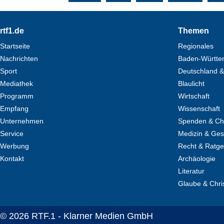
Footer
rtf1.de
Themen
Startseite
Regionales
Nachrichten
Baden-Württe
Sport
Deutschland &
Mediathek
Blaulicht
Programm
Wirtschaft
Empfang
Wissenschaft
Unternehmen
Spenden & Cha
Service
Medizin & Ges
Werbung
Recht & Ratg
Kontakt
Archäologie
Literatur
Glaube & Chri
© 2026 RTF.1 - Klarner Medien GmbH