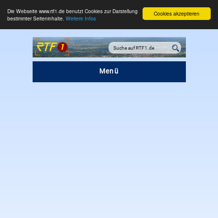
Die Webseite www.rtf1.de benutzt Cookies zur Darstellung
Cookies akzeptieren
bestimmter Seiteninhalte.
Weitere Infos
Menü