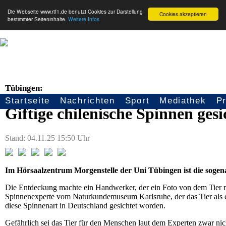
Die Webseite www.rtf1.de benutzt Cookies zur Darstellung
Cookies akzeptieren
bestimmter Seiteninhalte.
Weitere Infos
Tübingen:
Startseite
Nachrichten
Sport
Mediathek
P
Seitennavigation
Giftige chilenische Spinnen gesi
Stand: 04.11.25 15:50 Uhr
Im Hörsaalzentrum Morgenstelle der Uni Tübingen ist die sogena
Die Entdeckung machte ein Handwerker, der ein Foto von dem Tier 
Spinnenexperte vom Naturkundemuseum Karlsruhe, der das Tier als ch
diese Spinnenart in Deutschland gesichtet worden.
Gefährlich sei das Tier für den Menschen laut dem Experten zwar nic