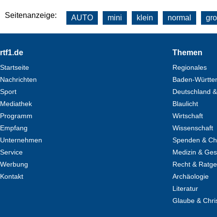
Seitenanzeige:
AUTO
mini
klein
normal
gr
Footer
rtf1.de
Themen
Startseite
Regionales
Nachrichten
Baden-Württe
Sport
Deutschland &
Mediathek
Blaulicht
Programm
Wirtschaft
Empfang
Wissenschaft
Unternehmen
Spenden & Cha
Service
Medizin & Ges
Werbung
Recht & Ratg
Kontakt
Archäologie
Literatur
Glaube & Chri