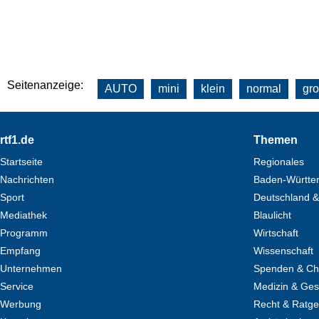
Seitenanzeige:
AUTO
mini
klein
normal
gr
Footer
rtf1.de
Themen
Startseite
Regionales
Nachrichten
Baden-Württe
Sport
Deutschland &
Mediathek
Blaulicht
Programm
Wirtschaft
Empfang
Wissenschaft
Unternehmen
Spenden & Cha
Service
Medizin & Ges
Werbung
Recht & Ratg