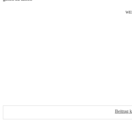
WE
Beitrag 