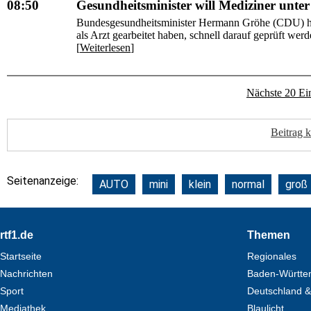
08:50
Gesundheitsminister will Mediziner unter
Bundesgesundheitsminister Hermann Gröhe (CDU) hat 
als Arzt gearbeitet haben, schnell darauf geprüft wer
[
Weiterlesen
]
Nächste 20 Ei
Beitrag 
Seitenanzeige:
AUTO
mini
klein
normal
groß
Footer
rtf1.de
Themen
Startseite
Regionales
Nachrichten
Baden-Württe
Sport
Deutschland &
Mediathek
Blaulicht