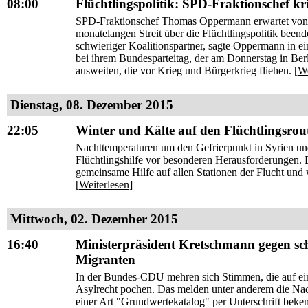
08:00
Flüchtlingspolitik: SPD-Fraktionschef kri
SPD-Fraktionschef Thomas Oppermann erwartet von d
monatelangen Streit über die Flüchtlingspolitik beend
schwieriger Koalitionspartner, sagte Oppermann in 
bei ihrem Bundesparteitag, der am Donnerstag in Ber
ausweiten, die vor Krieg und Bürgerkrieg fliehen. [
We
Dienstag, 08. Dezember 2015
22:05
Winter und Kälte auf den Flüchtlingsrout
Nachttemperaturen um den Gefrierpunkt in Syrien und
Flüchtlingshilfe vor besonderen Herausforderungen. 
gemeinsame Hilfe auf allen Stationen der Flucht un
[
Weiterlesen
]
Mittwoch, 02. Dezember 2015
16:40
Ministerpräsident Kretschmann gegen schr
Migranten
In der Bundes-CDU mehren sich Stimmen, die auf eine 
Asylrecht pochen. Das melden unter anderem die Nac
einer Art "Grundwertekatalog" per Unterschrift bek