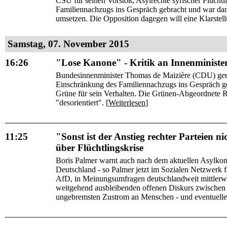
CSU für seinen Vorstoß, Asylrechte syrischer Flüchtl
Familiennachzugs ins Gespräch gebracht und war da
umsetzen. Die Opposition dagegen will eine Klarstell
Samstag, 07. November 2015
16:26
"Lose Kanone" - Kritik an Innenminister
Bundesinnenminister Thomas de Maizière (CDU) gerät i
Einschränkung des Familiennachzugs ins Gespräch g
Grüne für sein Verhalten. Die Grünen-Abgeordnete Re
"desorientiert". [
Weiterlesen
]
11:25
"Sonst ist der Anstieg rechter Parteien n
über Flüchtlingskrise
Boris Palmer warnt auch nach dem aktuellen Asylkom
Deutschland - so Palmer jetzt im Sozialen Netzwerk f
AfD, in Meinungsumfragen deutschlandweit mittlerwei
weitgehend ausbleibenden offenen Diskurs zwischen Po
ungebremsten Zustrom an Menschen - und eventuelle g