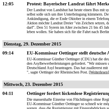
12:05
Protest: Bayerischer Landrat fährt Merk
Der Landrat von Landshut hat heute einen Bus mit sy
selbst solle sich um ihre Unterbringung kümmern. De
Ankündigung, die er Ende Oktober in einem Telefong
Aktion möchte Landrat Dreier "ein Zeichen setzen, da
darf". Den 51 Syrern im Alter zwischen 21 bis 45 Jahr
leben wollen. Sie haben sich für die Fahrt nach Berlin
Dienstag, 29. Dezember 2015
09:14
EU-Kommissar Oettinger stellt deutsche As
EU-Kommissar Günther Oettinger (CDU) hat die deutsch
den Asylbewerberleistungen gefordert. "Wir müssen 
Deutschland Asyl beantragen. Das hat zuallererst mit
", sagte Oettinger der Rheinischen Post. [
Weiterlesen
]
Mittwoch, 23. Dezember 2015
04:11
Oettinger fordert lückenlose Registrierun
Die massenhafte Einreise von Flüchtlingen ohne Reg
EU-Kommissar Günther Oettinger so schnell wie mögl
sorgen, dass die Registrierung mit Fingerabdrücken 