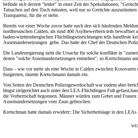
befinde sich derzeit "leider" in einer Zeit der Spekulationen, "Gerüch
Tatsachen auf den Tisch müssten, weil nur so Gerüchte auszuräumen s
Transparenz, für die er stehe.
Bereits vor einer Woche zuvor hatte nach den sich häufenden Meldu
nordhessischen Calden, als rund 400 Asylbewerbern teils bewaffnet a
baden-württembergischen Flüchtlingseinrichtungen teils handfeste k
Auseinandersetzungen gebe. Das hatte der Chef der Deutschen Pol
Die Landesregierung sieht die Ursache für solche konflikte in "zumei
denen "solche Auseinandersetzungen entstehen", so Kretschmann am
Dass – wie vor mehr als eine Woche in Calden zwischen Kosovaren un
fungierten, räumte Kretschmann damals ein.
Von Seiten der Deutschen Polizeigewerkschaft war zudem aber berich
längst zielgerichtet auch unter den LEA-Flüchtlingen Fuß gefasst,han
die Vorherrschaft begonnen. Männer würden zum Gebet und Frauen z
Auseinandersetzungen vom Zaun gebrochen.
Kretschman hatte damals erwidert:: Die Sicherheitslage in den LEAs
WE