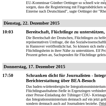
EU-Kommissar Günther Oettinger so schnell wie mögl
sorgen, dass die Registrierung mit Fingerabdrücken 
Einreise nach Deutschland", sagte Oettinger der "Rhe
Dienstag, 22. Dezember 2015
10:03
Bereitschaft, Flüchtlinge zu unterstützen,
Die Bereitschaft der Deutschen, Flüchtlingen zu helfe
repräsentativen Umfrage, die das Sozialwissenschaftl
in Hannover veröffentlicht hat. So können sich mehr a
Flüchtlingsheim in ihrer Nähe zu unterstützen. Elf Pr
Prozent geben an, Sachspenden für Flüchtlinge geleist
Donnerstag, 17. Dezember 2015
17:50
Schranken dicht für Journalisten - Inte
Berichterstattung über BEA-Besuch
Das baden-württembergische Integrationsministerium 
Flüchtlingsaufnahme-Stelle in Ergenzingen verhinder
einer Presse-Einladung der Tübinger CDU- Kreistagsf
das Integrationsministerium demnach auf ein jetzt gelt
sondern demnach auch auf Journalisten beziehe. [
Wei