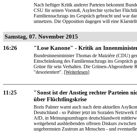
Nach heftiger Kritik anderer Parteien bekommt Bun
CSU für seinen Vorstoß, Asylrechte syrischer Flüchtl
Familiennachzugs ins Gespräch gebracht und war da
umsetzen. Die Opposition dagegen will eine Klarstell
Samstag, 07. November 2015
16:26
"Lose Kanone" - Kritik an Innenminister
Bundesinnenminister Thomas de Maizière (CDU) gerät i
Einschränkung des Familiennachzugs ins Gespräch g
Grüne für sein Verhalten. Die Grünen-Abgeordnete Re
"desorientiert". [
Weiterlesen
]
11:25
"Sonst ist der Anstieg rechter Parteien n
über Flüchtlingskrise
Boris Palmer warnt auch nach dem aktuellen Asylkom
Deutschland - so Palmer jetzt im Sozialen Netzwerk f
AfD, in Meinungsumfragen deutschlandweit mittlerwei
weitgehend ausbleibenden offenen Diskurs zwischen Po
ungebremsten Zustrom an Menschen - und eventuelle g