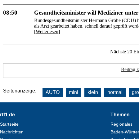
08:50
Gesundheitsminister will Mediziner unter
Bundesgesundheitsminister Hermann Gröhe (CDU) hat 
als Arzt gearbeitet haben, schnell darauf geprüft wer
[
Weiterlesen
]
Nächste 20 Ei
Beitrag 
Seitenanzeige:
AUTO
mini
klein
normal
gr
Footer
rtf1.de
Themen
Startseite
Regionales
Nachrichten
Baden-Württe