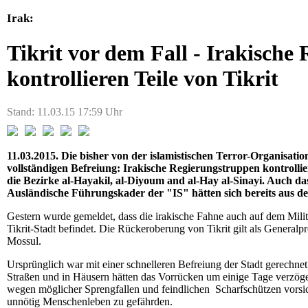
Irak:
Tikrit vor dem Fall - Irakisch
kontrollieren Teile von Tikrit
Stand: 11.03.15 17:59 Uhr
11.03.2015. Die bisher von der islamistischen Terror-Organisation
vollständigen Befreiung: Irakische Regierungstruppen kontroll
die Bezirke al-Hayakil, al-Diyoum and al-Hay al-Sinayi. Auch da
Ausländische Führungskader der "IS" hätten sich bereits aus der
Gestern wurde gemeldet, dass die irakische Fahne auch auf dem Milit
Tikrit-Stadt befindet. Die Rückeroberung von Tikrit gilt als Generalp
Mossul.
Ursprünglich war mit einer schnelleren Befreiung der Stadt gerechne
Straßen und in Häusern hätten das Vorrücken um einige Tage verzögert
wegen möglicher Sprengfallen und feindlichen Scharfschützen vorsic
unnötig Menschenleben zu gefährden.