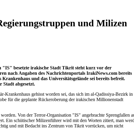
e Regierungstruppen und Milizen
 "IS" besetzte irakische Stadt Tikrit steht kurz vor der
ieren nach Angaben des Nachrichtenportals IrakiNews.com bereits
s Krankenhaus und das Universitätsgelände sei bereits befreit.
 Stadt abgesetzt.
är-Krankenhaus gehisst worden sei, das sich im al-Qadissiya-Bezirk in
robe für die geplante Rückeroberung der irakischen Millionenstadt
t worden. Von der Terror-Organisation "IS" angebrachte Sprengfallen a
. Ein schiitischer Milizenführer wird mit den Worten zitiert, man wer
htig und mit Bedacht ins Zentrum von Tikrit vorrücken, um nicht