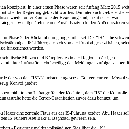
lan konzipiert. In einer ersten Phase waren seit Anfang März 2015 wei
ontrolle der Regierung gebracht worden. Darunter auch Gebiete, die se
mals wieder unter Kontrolle der Regierung sind, Tikrit selbst war
strategisch wichtige Gebiete und Ausfallstraßen in den Außenbezirken 
s nun Phase 2 der Rückeroberung angelaufen sei. Der "IS" habe schwer
akischstämmige "IS"-Führer, die sich von der Front abgesetzt hätten, seie
se hingerichtet worden.
 schiitische Milizen und Kämpfer des in der Region ansässigen
st mit ihrer Luftwaffe nicht beteiligt; den Meldungen zufolge ist aber d
urde der von den "IS"-Islamisten eingesetzte Gouverneur von Mossul v
rzeug-Konvoi getötet.
pen mithilfe von Luftangriffen der Koalition, dem "IS" die Kontrolle
dungsstraße hatte die Terror-Organisation zuvor dazu benutzt, um
 Hager eine zentrale Figur aus der IS-Führung getötet. Abu Hager sol
er des IS-Führers Abu Bakr al-Baghdadi gewesen sein.
erobert - Regierung meldet vollständigen Sieg über die "IS".