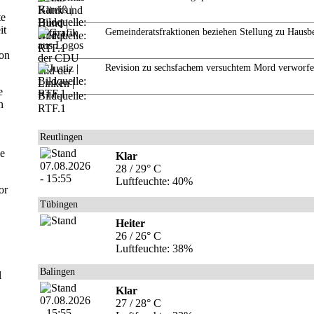
te
it
Gemeinderatsfraktionen beziehen Stellung zu Hausb
von
Revision zu sechsfachem versuchtem Mord verworf
e
n
Reutlingen
ie
Klar
28 / 29° C
Luftfeuchte: 40%
or
Tübingen
Heiter
26 / 26° C
Luftfeuchte: 38%
Balingen
l
Klar
27 / 28° C