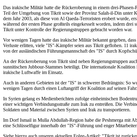
Das irakische Militär hatte die Rückeroberung in einem drei-Phasen-P
Teil der Umgebung von Tikrit sowie der Provinz Salah-il-Din unter K
dem Jahr 2003, als diese von Al Qaeda-Terroristen erobert wurde, erst
während der ersten Phase großteils eingekesselt worden, indem drei 
Tikrit unter Kontrolle der Regierungstruppen gebracht worden war.
Vor wenigen Tagen hatte das irakische Militär bekannt gegeben, das
Verluste erlitten, viele "IS"-Kämpfer seien aus Tikrit geflohen. 11 ir
von der ausländischen Führungsmannschaft des "IS" durch Kopfschüs
An der Rückeroberung von Tikrit sind neben Regierungstruppen auch
sunnitischen Jubbour-Stammes beteiligt. Die internationale Koalition i
irakische Luftwaffe im Einsatz.
Auch in anderen Gebieten ist der "IS" in schwerer Bedrängnis: So w
wenigen Tagen durch einen Luftangriff der Koalition auf seinen Fah
In Syrien gelang es Medienberichten zufolge einheimischen Bodentrup
einer wichtigen Verbindungsstraße zum Irak zu entreißen. Die Verbin
Soldaten und Material zwischen Syrien und Irak zu transportieren.
Im Dorf Ismail in Mulla Abdullah-Region habe die Peshmerga mit Abu
eine Schlüsselfigur innerhalb der "IS"-Führung und enger Mitarbeit
Siehe hierzu auch unseren aktuellen Folge-Artikel:
"Tikrit ist zurück