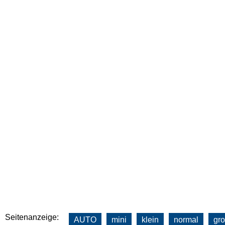
Seitenanzeige:
AUTO
mini
klein
normal
gr