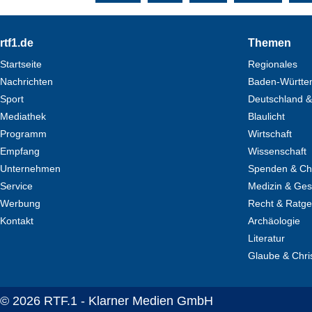
Footer
rtf1.de
Themen
Startseite
Regionales
Nachrichten
Baden-Württe
Sport
Deutschland &
Mediathek
Blaulicht
Programm
Wirtschaft
Empfang
Wissenschaft
Unternehmen
Spenden & Cha
Service
Medizin & Ges
Werbung
Recht & Ratg
Kontakt
Archäologie
Literatur
Glaube & Chri
© 2026 RTF.1 - Klarner Medien GmbH