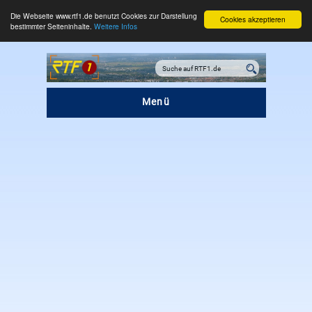
Die Webseite www.rtf1.de benutzt Cookies zur Darstellung
Cookies akzeptieren
bestimmter Seiteninhalte.
Weitere Infos
Menü