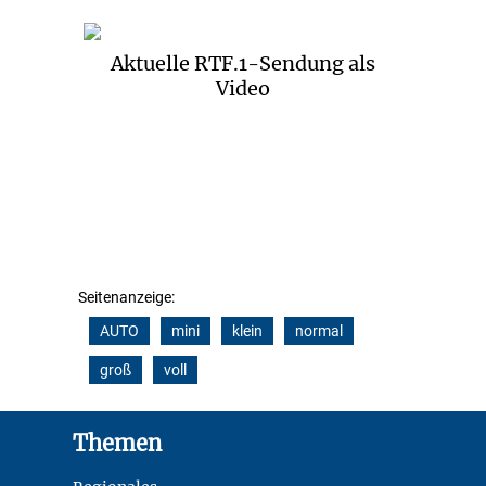
Aktuelle RTF.1-Sendung als
Video
Seitenanzeige:
AUTO
mini
klein
normal
groß
voll
Footer
Themen