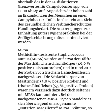
oberhalb des in der EU diskutierten
Grenzwertes für Campylobacter spp. von
1.000 KbE/g auf. Angesichts der hohen Zahl
an Erkrankungen des Menschen an einer
Campylobacter-Infektion besteht aus Sicht
des gesundheitlichen Verbraucherschutzes
Handlungsbedarf. Die Anstrengungen zur
Einhaltung guter Hygienepraktiken bei der
Geflügelschlachtung müssen intensiviert
werden.
MRSA
Methicillin-resistente Staphylococcus
aureus (MRSA) wurden auf etwa der Hälfte
der Masthähnchenschlachtkörper (49,0 %
positive Halshautproben) und in rund 20 %
der Proben von frischem Hähnchenfleisch
nachgewiesen. Die Schlachtkörper von
Mastrindern (5,0 % positive Proben) und
frisches Rindfleisch (5,5 % positive Proben)
waren im Vergleich dazu deutlich seltener
mit MRSA kontaminiert. Bei den
nachgewiesenen MRSA-Typen handelte es
sich überwiegend um sogenannte
„Nutztier-assoziierte" MRSA-Stämme, so