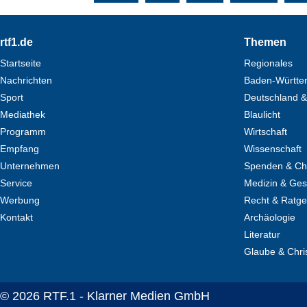
Footer
rtf1.de
Themen
Startseite
Regionales
Nachrichten
Baden-Württe
Sport
Deutschland &
Mediathek
Blaulicht
Programm
Wirtschaft
Empfang
Wissenschaft
Unternehmen
Spenden & Cha
Service
Medizin & Ges
Werbung
Recht & Ratg
Kontakt
Archäologie
Literatur
Glaube & Chri
© 2026 RTF.1 - Klarner Medien GmbH