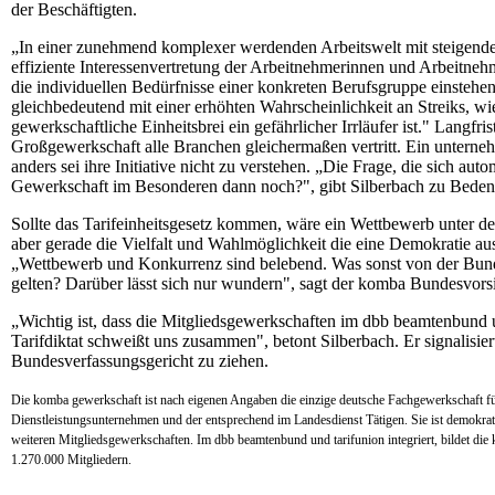
der Beschäftigten.
„In einer zunehmend komplexer werdenden Arbeitswelt mit steigende
effiziente Interessenvertretung der Arbeitnehmerinnen und Arbeitne
die individuellen Bedürfnisse einer konkreten Berufsgruppe einstehen"
gleichbedeutend mit einer erhöhten Wahrscheinlichkeit an Streiks, wie d
gewerkschaftliche Einheitsbrei ein gefährlicher Irrläufer ist." Langfri
Großgewerkschaft alle Branchen gleichermaßen vertritt. Ein unterneh
anders sei ihre Initiative nicht zu verstehen. „Die Frage, die sich au
Gewerkschaft im Besonderen dann noch?", gibt Silberbach zu Beden
Sollte das Tarifeinheitsgesetz kommen, wäre ein Wettbewerb unter de
aber gerade die Vielfalt und Wahlmöglichkeit die eine Demokratie au
„Wettbewerb und Konkurrenz sind belebend. Was sonst von der Bunde
gelten? Darüber lässt sich nur wundern", sagt der komba Bundesvors
„Wichtig ist, dass die Mitgliedsgewerkschaften im dbb beamtenbund u
Tarifdiktat schweißt uns zusammen", betont Silberbach. Er signalisier
Bundesverfassungsgericht zu ziehen.
Die komba gewerkschaft ist nach eigenen Angaben die einzige deutsche Fachgewerkschaft für
Dienstleistungsunternehmen und der entsprechend im Landesdienst Tätigen. Sie ist demokrati
weiteren Mitgliedsgewerkschaften. Im dbb beamtenbund und tarifunion integriert, bildet d
1.270.000 Mitgliedern.