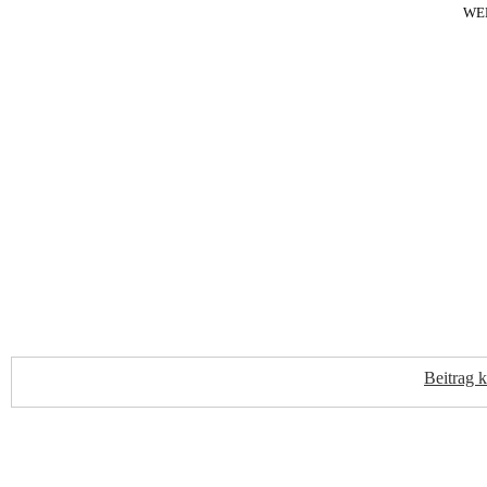
WE
Beitrag 