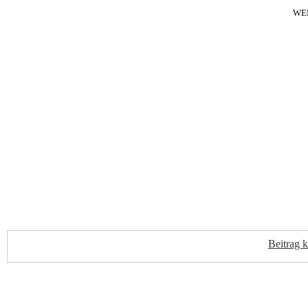
WE
Beitrag 