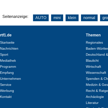
Seitenanzeige:
AUTO
mini
klein
normal
gr
Footer
rtf1.de
Themen
Startseite
Regionales
Nachrichten
Baden-Württe
Sport
Deutschland &
Mediathek
Blaulicht
Programm
Wirtschaft
Empfang
Wissenschaft
Unternehmen
Spenden & Cha
Service
Medizin & Ges
Werbung
Recht & Ratg
Kontakt
Archäologie
Literatur