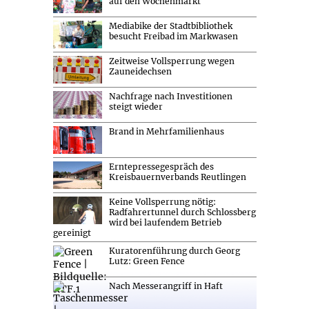
auf den Wochenmarkt
Mediabike der Stadtbibliothek
besucht Freibad im Markwasen
Zeitweise Vollsperrung wegen
Zauneidechsen
Nachfrage nach Investitionen
steigt wieder
Brand in Mehrfamilienhaus
Erntepressegespräch des
Kreisbauernverbands Reutlingen
Keine Vollsperrung nötig:
Radfahrertunnel durch Schlossberg
wird bei laufendem Betrieb
gereinigt
Kuratorenführung durch Georg
Lutz: Green Fence
Nach Messerangriff in Haft