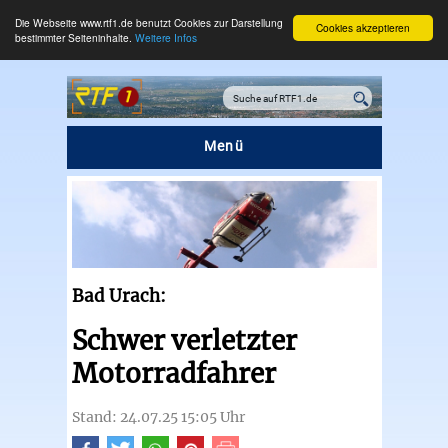
Die Webseite www.rtf1.de benutzt Cookies zur Darstellung
Cookies akzeptieren
bestimmter Seiteninhalte.
Weitere Infos
Menü
Bad Urach:
Schwer verletzter
Motorradfahrer
Stand: 24.07.25 15:05 Uhr