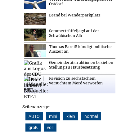
Ostdorf
Brand bei Wanderparkplatz
Sommertrüffeljagd auf der
Schwäbischen Alb
Thomas Bareiß kündigt politische
Auszeit an
Gemeinderatsfraktionen beziehen
Stellung zu Hausbesetzung
Revision zu sechsfachem
versuchtem Mord verworfen
Seitenanzeige:
AUTO
mini
klein
normal
groß
voll