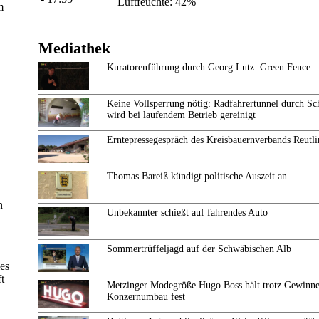
Luftfeuchte: 42%
m
Mediathek
Kuratorenführung durch Georg Lutz: Green Fence
Keine Vollsperrung nötig: Radfahrertunnel durch Sc
wird bei laufendem Betrieb gereinigt
Erntepressegespräch des Kreisbauernverbands Reutl
Thomas Bareiß kündigt politische Auszeit an
n
Unbekannter schießt auf fahrendes Auto
Sommertrüffeljagd auf der Schwäbischen Alb
es
t
Metzinger Modegröße Hugo Boss hält trotz Gewinne
Konzernumbau fest