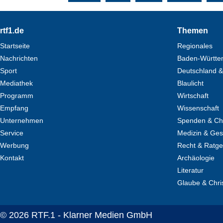
Footer
rtf1.de
Themen
Startseite
Regionales
Nachrichten
Baden-Württe
Sport
Deutschland &
Mediathek
Blaulicht
Programm
Wirtschaft
Empfang
Wissenschaft
Unternehmen
Spenden & Cha
Service
Medizin & Ges
Werbung
Recht & Ratg
Kontakt
Archäologie
Literatur
Glaube & Chri
© 2026 RTF.1 - Klarner Medien GmbH