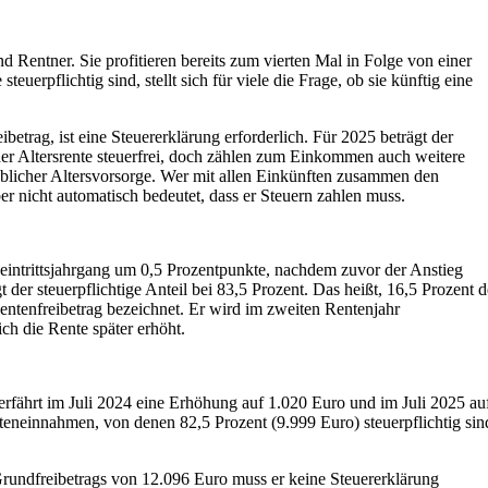
d Rentner. Sie profitieren bereits zum vierten Mal in Folge von einer
rpflichtig sind, stellt sich für viele die Frage, ob sie künftig eine
etrag, ist eine Steuererklärung erforderlich. Für 2025 beträgt der
der Altersrente steuerfrei, doch zählen zum Einkommen auch weitere
blicher Altersvorsorge. Wer mit allen Einkünften zusammen den
er nicht automatisch bedeutet, dass er Steuern zahlen muss.
eneintrittsjahrgang um 0,5 Prozentpunkte, nachdem zuvor der Anstieg
t der steuerpflichtige Anteil bei 83,5 Prozent. Das heißt, 16,5 Prozent d
 Rentenfreibetrag bezeichnet. Er wird im zweiten Rentenjahr
ch die Rente später erhöht.
erfährt im Juli 2024 eine Erhöhung auf 1.020 Euro und im Juli 2025 au
eneinnahmen, von denen 82,5 Prozent (9.999 Euro) steuerpflichtig sin
Grundfreibetrags von 12.096 Euro muss er keine Steuererklärung