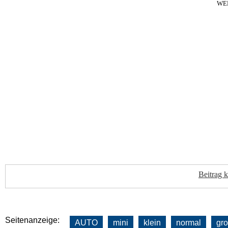
WE
Beitrag 
Seitenanzeige:
AUTO
mini
klein
normal
gr