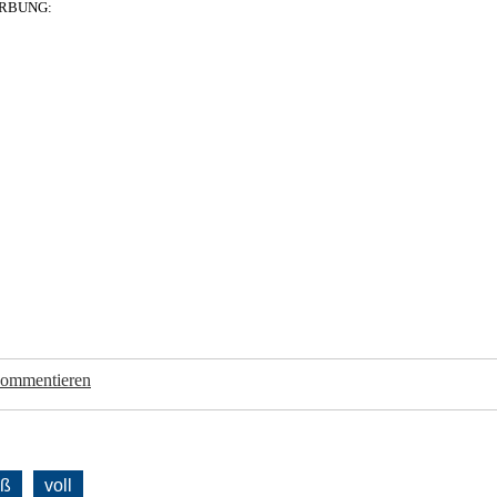
RBUNG:
kommentieren
oß
voll