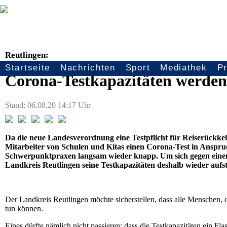
Reutlingen:
Startseite
Nachrichten
Sport
Mediathek
P
Seitennavigation
Corona-Testkapazitäten werden
Stand: 06.08.20 14:17 Uhr
Da die neue Landesverordnung eine Testpflicht für Reiserückkeh
Mitarbeiter von Schulen und Kitas einen Corona-Test in Anspr
Schwerpunktpraxen langsam wieder knapp. Um sich gegen einen
Landkreis Reutlingen seine Testkapazitäten deshalb wieder aufs
Der Landkreis Reutlingen möchte sicherstellen, dass alle Menschen, d
tun können.
Eines dürfte nämlich nicht passieren: dass die Testkapazitäten ein Fl