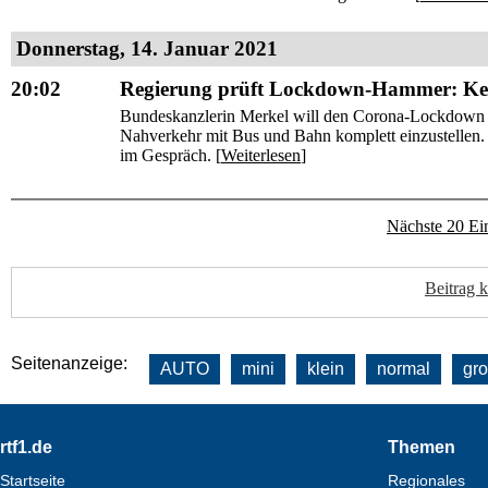
Donnerstag, 14. Januar 2021
20:02
Regierung prüft Lockdown-Hammer: Kein
Bundeskanzlerin Merkel will den Corona-Lockdown of
Nahverkehr mit Bus und Bahn komplett einzustellen.
im Gespräch. [
Weiterlesen
]
Nächste 20 Ei
Beitrag 
Seitenanzeige:
AUTO
mini
klein
normal
gr
Footer
rtf1.de
Themen
Startseite
Regionales