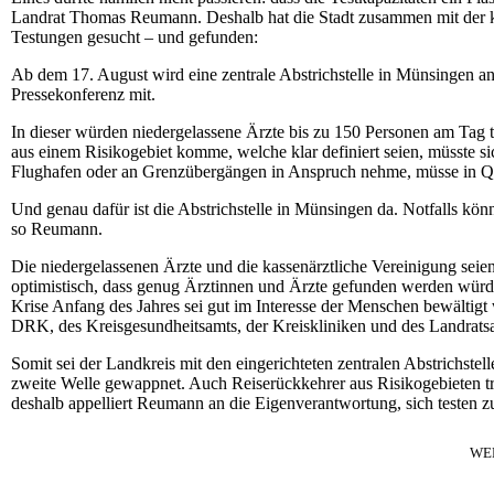
Landrat Thomas Reumann. Deshalb hat die Stadt zusammen mit der ka
Testungen gesucht – und gefunden:
Ab dem 17. August wird eine zentrale Abstrichstelle in Münsingen
Pressekonferenz mit.
In dieser würden niedergelassene Ärzte bis zu 150 Personen am Tag
aus einem Risikogebiet komme, welche klar definiert seien, müsste si
Flughafen oder an Grenzübergängen in Anspruch nehme, müsse in Qua
Und genau dafür ist die Abstrichstelle in Münsingen da. Notfalls kö
so Reumann.
Die niedergelassenen Ärzte und die kassenärztliche Vereinigung sei
optimistisch, dass genug Ärztinnen und Ärzte gefunden werden würden
Krise Anfang des Jahres sei gut im Interesse der Menschen bewältigt
DRK, des Kreisgesundheitsamts, der Kreiskliniken und des Landrats
Somit sei der Landkreis mit den eingerichteten zentralen Abstrichst
zweite Welle gewappnet. Auch Reiserückkehrer aus Risikogebieten tr
deshalb appelliert Reumann an die Eigenverantwortung, sich testen zu
WE