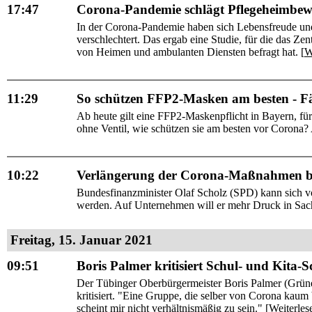
17:47
Corona-Pandemie schlägt Pflegeheimbe
In der Corona-Pandemie haben sich Lebensfreude und
verschlechtert. Das ergab eine Studie, für die das Ze
von Heimen und ambulanten Diensten befragt hat. [
W
11:29
So schützen FFP2-Masken am besten - Fä
Ab heute gilt eine FFP2-Maskenpflicht in Bayern, für
ohne Ventil, wie schützen sie am besten vor Corona? A
10:22
Verlängerung der Corona-Maßnahmen bis
Bundesfinanzminister Olaf Scholz (SPD) kann sich vo
werden. Auf Unternehmen will er mehr Druck in Sa
Freitag, 15. Januar 2021
09:51
Boris Palmer kritisiert Schul- und Kita-
Der Tübinger Oberbürgermeister Boris Palmer (Grün
kritisiert. "Eine Gruppe, die selber von Corona kaum
scheint mir nicht verhältnismäßig zu sein." [
Weiterles