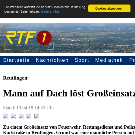
Die Webseite www.rtf1.de benutzt Cookies zur Darstellung
Cookies akzeptieren
bestimmter Seiteninhalte.
Weitere Infos
Startseite
Nachrichten
Sport
Mediathek
P
Seitennavigation
Reutlingen:
Mann auf Dach löst Großeinsat
Stand: 19.04.18 14:59 Uhr
Zu einem Großeinsatz von Feuerwehr, Rettungsdienst und Polize
Karlstraße in Reutlingen. Grund war eine männliche Person au