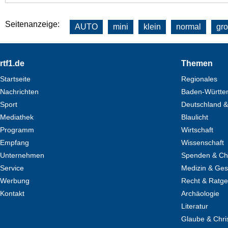
Seitenanzeige:
AUTO
mini
klein
normal
gr
Footer
rtf1.de
Themen
Startseite
Regionales
Nachrichten
Baden-Württe
Sport
Deutschland &
Mediathek
Blaulicht
Programm
Wirtschaft
Empfang
Wissenschaft
Unternehmen
Spenden & Cha
Service
Medizin & Ges
Werbung
Recht & Ratg
Kontakt
Archäologie
Literatur
Glaube & Chri