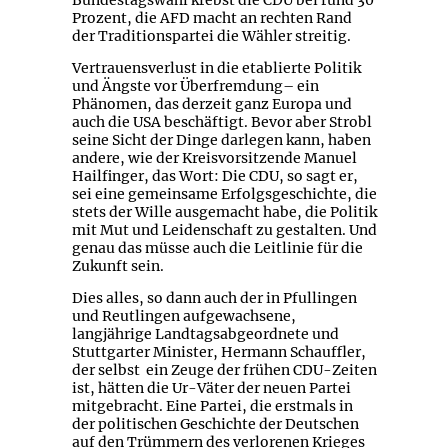
Bundestagswahl krebst die CDU bei rund 30
Prozent, die AFD macht an rechten Rand
der Traditionspartei die Wähler streitig.
Vertrauensverlust in die etablierte Politik
und Ängste vor Überfremdung– ein
Phänomen, das derzeit ganz Europa und
auch die USA beschäftigt. Bevor aber Strobl
seine Sicht der Dinge darlegen kann, haben
andere, wie der Kreisvorsitzende Manuel
Hailfinger, das Wort: Die CDU, so sagt er,
sei eine gemeinsame Erfolgsgeschichte, die
stets der Wille ausgemacht habe, die Politik
mit Mut und Leidenschaft zu gestalten. Und
genau das müsse auch die Leitlinie für die
Zukunft sein.
Dies alles, so dann auch der in Pfullingen
und Reutlingen aufgewachsene,
langjährige Landtagsabgeordnete und
Stuttgarter Minister, Hermann Schauffler,
der selbst ein Zeuge der frühen CDU-Zeiten
ist, hätten die Ur-Väter der neuen Partei
mitgebracht. Eine Partei, die erstmals in
der politischen Geschichte der Deutschen
auf den Trümmern des verlorenen Krieges