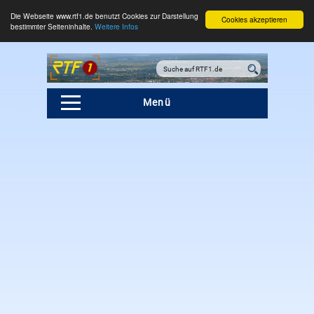
Die Webseite www.rtf1.de benutzt Cookies zur Darstellung
Cookies akzeptieren
bestimmter Seiteninhalte.
Weitere Infos
Menü