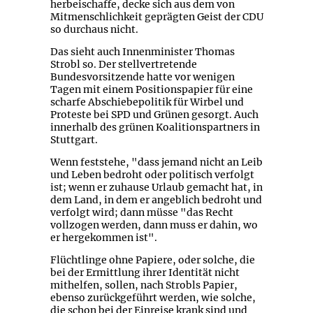
herbeischaffe, decke sich aus dem von
Mitmenschlichkeit geprägten Geist der CDU
so durchaus nicht.
Das sieht auch Innenminister Thomas
Strobl so. Der stellvertretende
Bundesvorsitzende hatte vor wenigen
Tagen mit einem Positionspapier für eine
scharfe Abschiebepolitik für Wirbel und
Proteste bei SPD und Grünen gesorgt. Auch
innerhalb des grünen Koalitionspartners in
Stuttgart.
Wenn feststehe, "dass jemand nicht an Leib
und Leben bedroht oder politisch verfolgt
ist; wenn er zuhause Urlaub gemacht hat, in
dem Land, in dem er angeblich bedroht und
verfolgt wird; dann müsse "das Recht
vollzogen werden, dann muss er dahin, wo
er hergekommen ist".
Flüchtlinge ohne Papiere, oder solche, die
bei der Ermittlung ihrer Identität nicht
mithelfen, sollen, nach Strobls Papier,
ebenso zurückgeführt werden, wie solche,
die schon bei der Einreise krank sind und