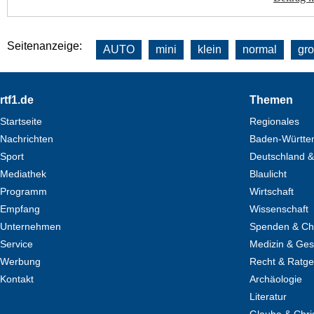
Seitenanzeige:
AUTO
mini
klein
normal
gr
Footer
rtf1.de
Themen
Startseite
Regionales
Nachrichten
Baden-Württe
Sport
Deutschland &
Mediathek
Blaulicht
Programm
Wirtschaft
Empfang
Wissenschaft
Unternehmen
Spenden & Cha
Service
Medizin & Ges
Werbung
Recht & Ratg
Kontakt
Archäologie
Literatur
Glaube & Chri