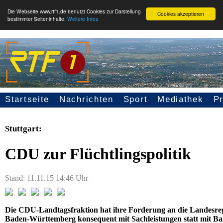
Die Webseite www.rtf1.de benutzt Cookies zur Darstellung
Cookies akzeptieren
bestimmter Seiteninhalte.
Weitere Infos
Startseite
Nachrichten
Sport
Mediathek
P
Seitennavigation
Stuttgart:
CDU zur Flüchtlingspolitik
Stand: 11.11.15 14:46 Uhr
Die CDU-Landtagsfraktion hat ihre Forderung an die Landesreg
Baden-Württemberg konsequent mit Sachleistungen statt mit Bar