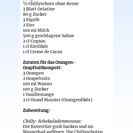
½ Chillyschote ohne Kerne
3 Blatt Gelatine
80 g Zucker
3 Eigelb
2 Eier
100 ml Milch
500 g geschlagene Sahne
2 cl Cognac
1 cl Eierlikör
1 cl Creme de Cacau
Zutaten für das Orangen-
Grapfruitkompott:
3 Orangen
2 Grapefruits
100 ml Wasser
100 g Zucker
1 Vanillestange
2 cl Grand Marnier (Orangenlikör)
Zubereitung:
Chilly-Schokoladenmousse:
Die Kuvertüre grob hacken und im
Wasserbad auflösen. Die Chillyschoten