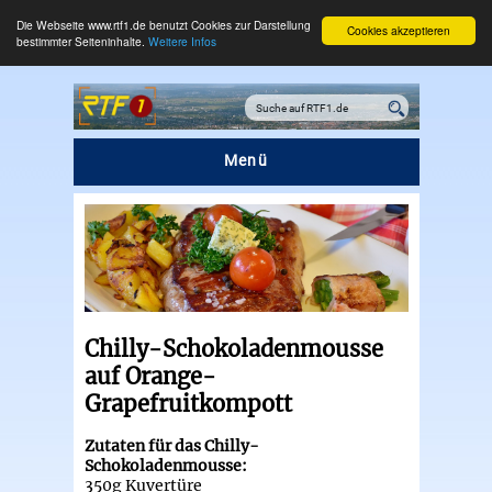
Die Webseite www.rtf1.de benutzt Cookies zur Darstellung
Cookies akzeptieren
bestimmter Seiteninhalte.
Weitere Infos
Menü
Chilly-Schokoladenmousse
auf Orange-
Grapefruitkompott
Zutaten für das Chilly-
Schokoladenmousse:
350g Kuvertüre