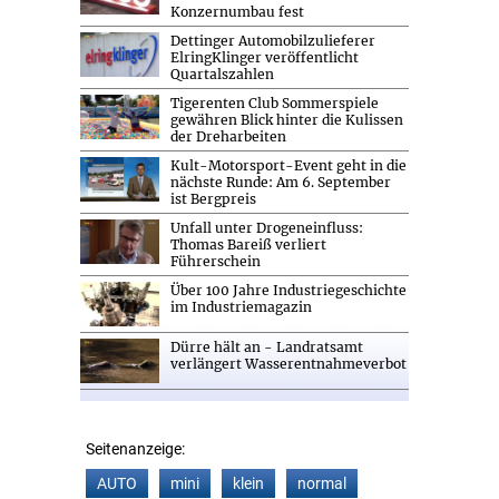
Konzernumbau fest
Dettinger Automobilzulieferer
ElringKlinger veröffentlicht
Quartalszahlen
Tigerenten Club Sommerspiele
gewähren Blick hinter die Kulissen
der Dreharbeiten
Kult-Motorsport-Event geht in die
nächste Runde: Am 6. September
ist Bergpreis
Unfall unter Drogeneinfluss:
Thomas Bareiß verliert
Führerschein
Über 100 Jahre Industriegeschichte
im Industriemagazin
Dürre hält an - Landratsamt
verlängert Wasserentnahmeverbot
Seitenanzeige:
AUTO
mini
klein
normal