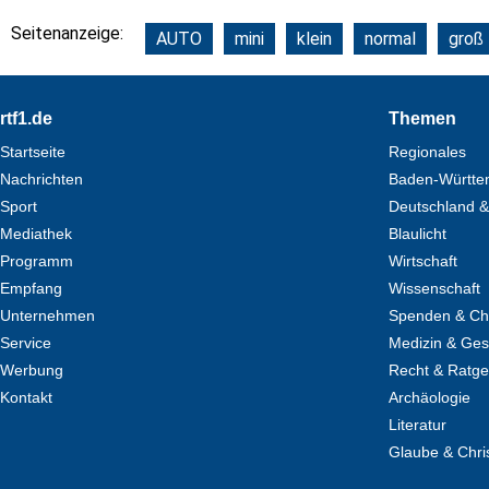
Seitenanzeige:
AUTO
mini
klein
normal
groß
Footer
rtf1.de
Themen
Startseite
Regionales
Nachrichten
Baden-Württe
Sport
Deutschland &
Mediathek
Blaulicht
Programm
Wirtschaft
Empfang
Wissenschaft
Unternehmen
Spenden & Cha
Service
Medizin & Ges
Werbung
Recht & Ratg
Kontakt
Archäologie
Literatur
Glaube & Chri