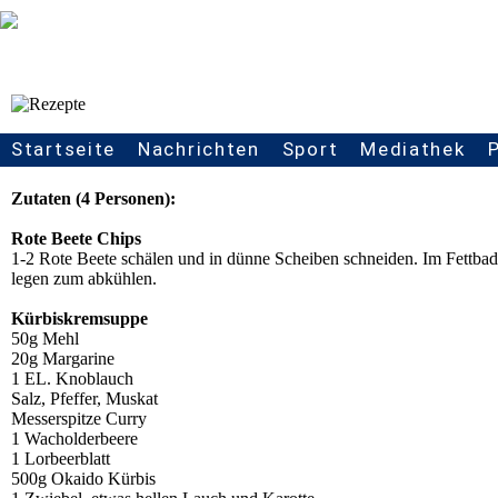
Kürbiskremsuppe mit Rote Beete Chips
Startseite
Nachrichten
Sport
Mediathek
Seitennavigation
Zutaten (4 Personen):
Rote Beete Chips
1-2 Rote Beete schälen und in dünne Scheiben schneiden. Im Fettbad 
legen zum abkühlen.
Kürbiskremsuppe
50g Mehl
20g Margarine
1 EL. Knoblauch
Salz, Pfeffer, Muskat
Messerspitze Curry
1 Wacholderbeere
1 Lorbeerblatt
500g Okaido Kürbis