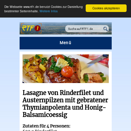
Die Webseite www.rtf1.de benutzt Cookies zur Darstellung
Cookies akzeptieren
bestimmter Seiteninhalte.
Weitere Infos
Menü
Lasagne von Rinderfilet und
Austernpilzen mit gebratener
Thymianpolenta und Honig-
Balsamicoessig
Zutaten für 4 Personen: