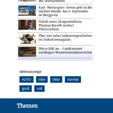
der Dreharbeiten
Kult-Motorsport-Event geht in die
nächste Runde: Am 6. September
ist Bergpreis
Unfall unter Drogeneinfluss:
Thomas Bareiß verliert
Führerschein
Über 100 Jahre Industriegeschichte
im Industriemagazin
Dürre hält an - Landratsamt
verlängert Wasserentnahmeverbot
Seitenanzeige:
AUTO
mini
klein
normal
groß
voll
Footer
Themen