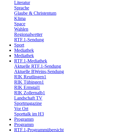
Literatur
Sprache
Glaube & Christentum
Klima
Space
Wahlen
Regionalwetter
RTF.1-Sendung
Sport
Mediathek
Mediathek
RTF.1-Mediathek
Aktuelle RTF.1-Sendung
Aktuelle BWeins-Sendung
RIK Reutlingen1
RIK Tübingen1
RIK Ermstal1
RIK Zollernalb1
Landschaft TV
Sportmagazine
Vor Ort
Sporttalk im H3
Programm
Programm
RTF.1-Programmübersicht