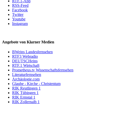
RTF.1-App
RSS-Feed
Facebook
Twitter
Youtube
Instagram
Angebote von Klarner Medien
BWeins Landesfernsehen
RTF3 Webradio
DEUTSCHeins
RTF.1 Wirtschaft
Prometheus.tv Wissenschaftsfernsehen
Literaturfernsehen
Archäologie.com
Glaube - Kirche - Christentum
RIK Reutlingen 1
RIK Tübingen 1
RIK Ermstal 1
RIK Zollernalb 1