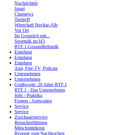
Nachrichten
Sport
Cinenews
Tiertreff
Wirtschaft Neckar-Alb
Vor Ort
Im Gespräch mit...
Sporttalk im H3
RTF.1-Gesundheitstalk
Empfang
Empfang
Empfang
App, Fire-TV, Podcast
Unternehmen
Unternehmen
Grußworte: 20 Jahre RTF.1
RTF.1 - Das Unternehmen
Jobs / Praktika
Fragen - Antworten
Service
Service
Zuschauerservice
Besucherführung
Mitschnittdienst
Rezepte zum Nachkochen