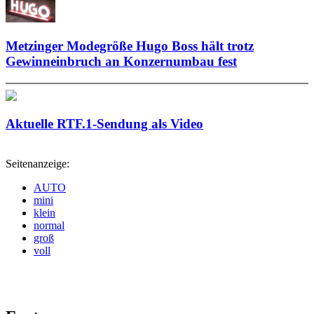
Metzinger Modegröße Hugo Boss hält trotz
Gewinneinbruch an Konzernumbau fest
Aktuelle RTF.1-Sendung als Video
Seitenanzeige:
AUTO
mini
klein
normal
groß
voll