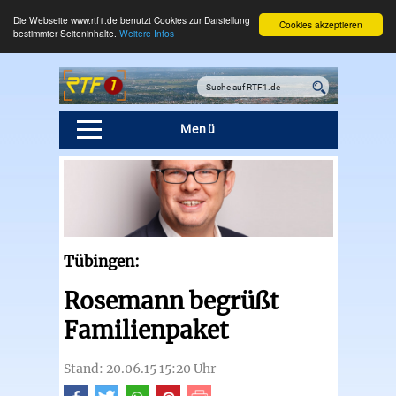
Die Webseite www.rtf1.de benutzt Cookies zur Darstellung
Cookies akzeptieren
bestimmter Seiteninhalte.
Weitere Infos
Menü
Tübingen:
Rosemann begrüßt
Familienpaket
Stand: 20.06.15 15:20 Uhr