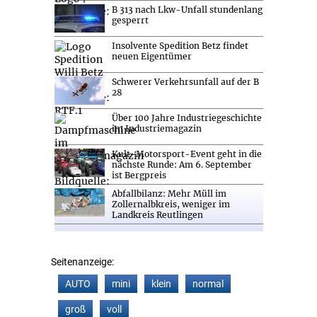
B 313 nach Lkw-Unfall stundenlang
gesperrt
Insolvente Spedition Betz findet
neuen Eigentümer
Schwerer Verkehrsunfall auf der B
28
Über 100 Jahre Industriegeschichte
im Industriemagazin
Kult-Motorsport-Event geht in die
nächste Runde: Am 6. September
ist Bergpreis
Abfallbilanz: Mehr Müll im
Zollernalbkreis, weniger im
Landkreis Reutlingen
Seitenanzeige:
AUTO
mini
klein
normal
groß
voll