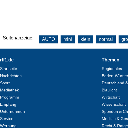
Seitenanzeige:
AUTO
mini
klein
normal
gr
Footer
rtf1.de
Themen
Startseite
Regionales
Nachrichten
Baden-Württe
Sport
Deutschland &
Mediathek
Blaulicht
Programm
Wirtschaft
Empfang
Wissenschaft
Unternehmen
Spenden & Cha
Service
Medizin & Ges
Werbung
Recht & Ratg