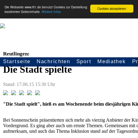
Die Webseite www.rtf1.de benutzt Cookies zur Darstellung
Cookies akzeptieren
bestimmter Seiteninhalte.
Weitere Infos
Reutlingen:
Startseite
Nachrichten
Sport
Mediathek
P
Seitennavigation
Die Stadt spielte
Stand: 17.06.15 15:30 Uhr
"Die Stadt spielt", hieß es am Wochenende beim diesjährigen Ki
Bei Sonnenschein präsentierten sich mehr als vierzig Anbieter der Ki
Vordergrund. Es ging aber auch um ernste Themen. Gemeinsam mit
aufmerksam, und auch das Thema Inklusion stand auf der Tagesordnun