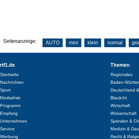
Seitenanzeige:
AUTO
mini
klein
normal
gr
Footer
rtf1.de
Themen
Startseite
Regionales
Nachrichten
Baden-Württe
Sport
Deutschland &
Mediathek
Blaulicht
Programm
Wirtschaft
Empfang
Wissenschaft
Unternehmen
Spenden & Cha
Service
Medizin & Ges
Werbung
Recht & Ratg