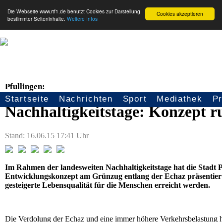
Die Webseite www.rtf1.de benutzt Cookies zur Darstellung
Cookies akzeptieren
bestimmter Seiteninhalte.
Weitere Infos
Pfullingen:
Startseite
Nachrichten
Sport
Mediathek
P
Seitennavigation
Nachhaltigkeitstage: Konzept 
Stand: 16.06.15 17:41 Uhr
Im Rahmen der landesweiten Nachhaltigkeitstage hat die Stadt P
Entwicklungskonzept am Grünzug entlang der Echaz präsentiert
gesteigerte Lebensqualität für die Menschen erreicht werden.
Die Verdolung der Echaz und eine immer höhere Verkehrsbelastung ha