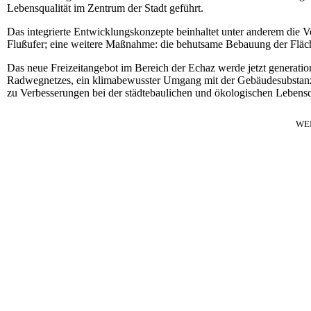
Lebensqualität im Zentrum der Stadt geführt.
Das integrierte Entwicklungskonzepte beinhaltet unter anderem die
Flußufer; eine weitere Maßnahme: die behutsame Bebauung der Fläc
Das neue Freizeitangebot im Bereich der Echaz werde jetzt generati
Radwegnetzes, ein klimabewusster Umgang mit der Gebäudesubstanz u
zu Verbesserungen bei der städtebaulichen und ökologischen Lebensqu
WE