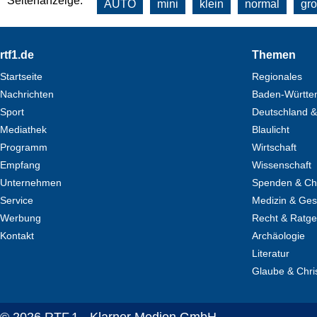
Seitenanzeige:
AUTO
mini
klein
normal
gr
Footer
rtf1.de
Themen
Startseite
Regionales
Nachrichten
Baden-Württe
Sport
Deutschland &
Mediathek
Blaulicht
Programm
Wirtschaft
Empfang
Wissenschaft
Unternehmen
Spenden & Cha
Service
Medizin & Ges
Werbung
Recht & Ratg
Kontakt
Archäologie
Literatur
Glaube & Chri
© 2026 RTF.1 - Klarner Medien GmbH