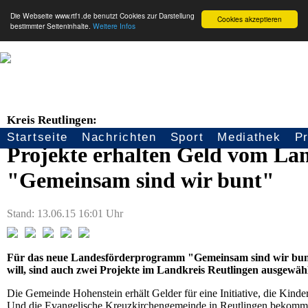
Die Webseite www.rtf1.de benutzt Cookies zur Darstellung
Cookies akzeptieren
bestimmter Seiteninhalte.
Weitere Infos
Kreis Reutlingen:
Startseite
Nachrichten
Sport
Mediathek
P
Seitennavigation
Projekte erhalten Geld vom L
"Gemeinsam sind wir bunt"
Stand: 13.06.15 16:01 Uhr
Für das neue Landesförderprogramm "Gemeinsam sind wir bunt
will, sind auch zwei Projekte im Landkreis Reutlingen ausgewähl
Die Gemeinde Hohenstein erhält Gelder für eine Initiative, die Kin
Und die Evangelische Kreuzkirchengemeinde in Reutlingen bekommt