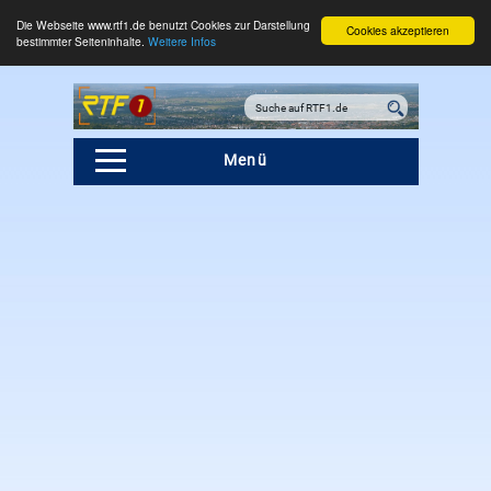
Die Webseite www.rtf1.de benutzt Cookies zur Darstellung
Cookies akzeptieren
bestimmter Seiteninhalte.
Weitere Infos
Menü