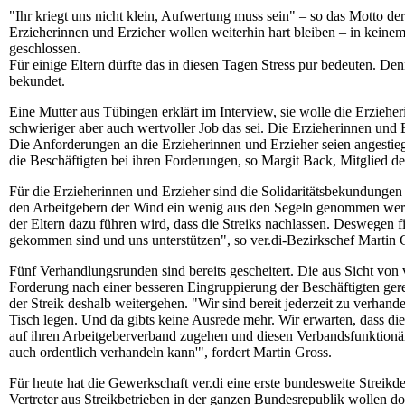
"Ihr kriegt uns nicht klein, Aufwertung muss sein" – so das Motto de
Erzieherinnen und Erzieher wollen weiterhin hart bleiben – in keine
geschlossen.
Für einige Eltern dürfte das in diesen Tagen Stress pur bedeuten. Den
bekundet.
Eine Mutter aus Tübingen erklärt im Interview, sie wolle die Erzieher
schwieriger aber auch wertvoller Job das sei. Die Erzieherinnen und Erz
Die Anforderungen an die Erzieherinnen und Erzieher seien angestiege
die Beschäftigten bei ihren Forderungen, so Margit Back, Mitglied 
Für die Erzieherinnen und Erzieher sind die Solidaritätsbekundungen
den Arbeitgebern der Wind ein wenig aus den Segeln genommen werden
der Eltern dazu führen wird, dass die Streiks nachlassen. Deswegen 
gekommen sind und uns unterstützen", so ver.di-Bezirkschef Martin 
Fünf Verhandlungsrunden sind bereits gescheitert. Die aus Sicht von
Forderung nach einer besseren Eingruppierung der Beschäftigten gerec
der Streik deshalb weitergehen. "Wir sind bereit jederzeit zu verhan
Tisch legen. Und da gibts keine Ausrede mehr. Wir erwarten, dass d
auf ihren Arbeitgeberverband zugehen und diesen Verbandsfunktionär
auch ordentlich verhandeln kann'", fordert Martin Gross.
Für heute hat die Gewerkschaft ver.di eine erste bundesweite Streik
Vertreter aus Streikbetrieben in der ganzen Bundesrepublik wollen do