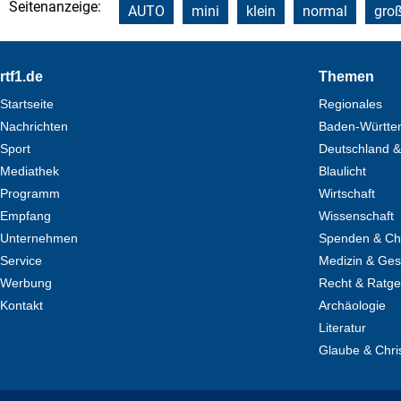
Seitenanzeige:
AUTO
mini
klein
normal
gro
Footer
rtf1.de
Themen
Startseite
Regionales
Nachrichten
Baden-Württe
Sport
Deutschland &
Mediathek
Blaulicht
Programm
Wirtschaft
Empfang
Wissenschaft
Unternehmen
Spenden & Cha
Service
Medizin & Ges
Werbung
Recht & Ratg
Kontakt
Archäologie
Literatur
Glaube & Chri