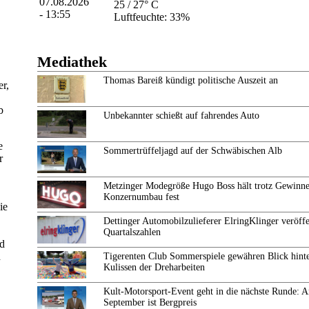
25 / 27° C
Luftfeuchte: 33%
Mediathek
Thomas Bareiß kündigt politische Auszeit an
er,
b
Unbekannter schießt auf fahrendes Auto
e
Sommertrüffeljagd auf der Schwäbischen Alb
r
Metzinger Modegröße Hugo Boss hält trotz Gewinne
Konzernumbau fest
ie
Dettinger Automobilzulieferer ElringKlinger veröffe
Quartalszahlen
nd
h
Tigerenten Club Sommerspiele gewähren Blick hinte
Kulissen der Dreharbeiten
Kult-Motorsport-Event geht in die nächste Runde: 
September ist Bergpreis