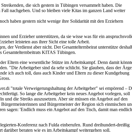
r Streikenden, die sich gestern in Tübingen versammelt haben. Die
m Fall nachgeben. Und so bleiben viele Kitas im ganzen Land weiter
noch haben gestern nicht wenige ihre Solidarität mit den Erziehern
innen und Erzieher unterstützen, da sie wisse was für ein anspruchsvoll
ieher leisteten aus ihrer Sicht eine tolle Arbeit.
n, der Verdienst aber nicht. Der Gesamtelternbeirat unterstütze deshal
des Gesamtelternbeitrats KITAS Tübingen.
 der Eltern eine wesentliche Stütze im Arbeitskampf. Denn damit könnt
. "Die Arbeitgeber sind da sehr schlicht. Sie glauben, dass der Ärge
finde ich auch toll, dass auch Kinder und Eltern zu dieser Kundgebung
Gross.
 ver.di "totale Verweigerungshaltung der Arbeitgeber" sei empörend – D
htfertigt. So lange die Arbeitgeber kein neues Angebot vorlegen, soll
deln und die Streiks auszusetzen. Aber sie müssen ein Angebot auf den
ie Bürgermeisterinnen und Bürgermeister der Region sich einmischen u
en sagen: 'Endlich muss ein Angebot auf den Tisch, damit man endlic
delegierten-Konferenz nach Fulda einberufen. Rund dreihundert-dreißig
rt darüber beraten wie es im Arbeitskampf weitergehen soll.