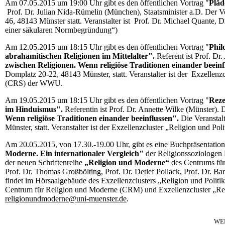
Am 07.05.2015 um 19:00 Uhr gibt es den öffentlichen Vortrag "
Pläd
Prof. Dr. Julian Nida-Rümelin (München), Staatsminister a.D. Der V
46, 48143 Münster statt. Veranstalter ist Prof. Dr. Michael Quante,
einer säkularen Normbegründung“)
Am 12.05.2015 um 18:15 Uhr gibt es den öffentlichen Vortrag "
Phil
abrahamitischen Religionen im Mittelalter".
Referent ist Prof. Dr
zwischen Religionen. Wenn religiöse Traditionen einander beein
Domplatz 20-22, 48143 Münster, statt. Veranstalter ist der Exzellenz
(CRS) der WWU.
Am 19.05.2015 um 18:15 Uhr gibt es den öffentlichen Vortrag "
Reze
im Hinduismus".
Referentin ist Prof. Dr. Annette Wilke (Münster). 
Wenn religiöse Traditionen einander beeinflussen".
Die Veranstal
Münster, statt. Veranstalter ist der Exzellenzcluster „Religion und
Am 20.05.2015, von 17.30.-19.00 Uhr, gibt es eine Buchpräsentatio
Moderne. Ein internationaler Vergleich"
der Religionssoziologen 
der neuen Schriftenreihe
„Religion und Moderne“
des Centrums fü
Prof. Dr. Thomas Großbölting, Prof. Dr. Detlef Pollack, Prof. Dr. Ba
findet im Hörsaalgebäude des Exzellenzclusters „Religion und Politik
Centrum für Religion und Moderne (CRM) und Exzellenzcluster „Rel
religionundmoderne@uni-muenster.de
.
WE