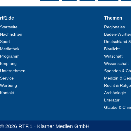
Footer
rtf1.de
Themen
Startseite
Regionales
Nachrichten
Baden-Württe
Sport
Deutschland &
Mediathek
Blaulicht
Programm
Wirtschaft
Empfang
Wissenschaft
Unternehmen
Spenden & Cha
Service
Medizin & Ges
Werbung
Recht & Ratg
Kontakt
Archäologie
Literatur
Glaube & Chri
© 2026 RTF.1 - Klarner Medien GmbH