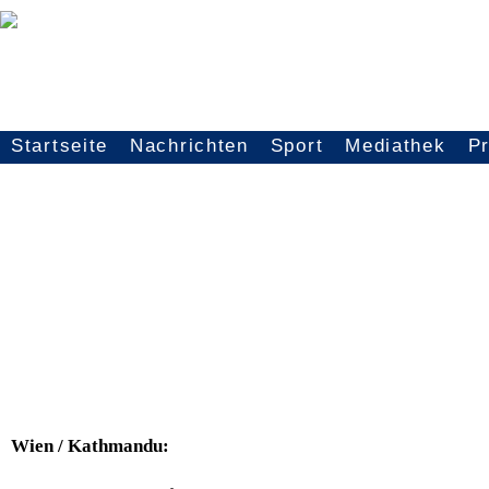
Startseite
Nachrichten
Sport
Mediathek
P
Seitennavigation
Wien / Kathmandu: