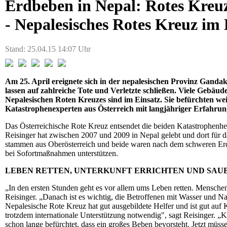
Erdbeben in Nepal: Rotes Kreuz
- Nepalesisches Rotes Kreuz im 
Stand: 25.04.15 14:07 Uhr
Am 25. April ereignete sich in der nepalesischen Provinz Ganda
lassen auf zahlreiche Tote und Verletzte schließen. Viele Gebäud
Nepalesischen Roten Kreuzes sind im Einsatz. Sie befürchten w
Katastrophenexperten aus Österreich mit langjähriger Erfahrung
Das Österreichische Rote Kreuz entsendet die beiden Katastrophen
Reisinger hat zwischen 2007 und 2009 in Nepal gelebt und dort für d
stammen aus Oberösterreich und beide waren nach dem schweren Erdb
bei Sofortmaßnahmen unterstützen.
LEBEN RETTEN, UNTERKUNFT ERRICHTEN UND SAU
„In den ersten Stunden geht es vor allem ums Leben retten. Mensch
Reisinger. „Danach ist es wichtig, die Betroffenen mit Wasser und
Nepalesische Rote Kreuz hat gut ausgebildete Helfer und ist gut auf
trotzdem internationale Unterstützung notwendig", sagt Reisinger. „
schon lange befürchtet, dass ein großes Beben bevorsteht. Jetzt müsse